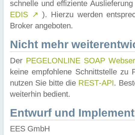
schnelle und effiziente Auslieferun
EDIS
↗
). Hierzu werden entspr
Broker angeboten.
Nicht mehr weiterentwi
Der
PEGELONLINE SOAP Webser
keine empfohlene Schnittstelle z
nutzen Sie bitte die
REST-API
. Bes
weiterhin bedient.
Entwurf und Implement
EES GmbH