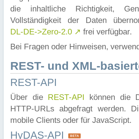
die inhaltliche Richtigkeit, Gen
Vollständigkeit der Daten über
DL-DE->Zero-2.0
↗
frei verfügbar.
Bei Fragen oder Hinweisen, verwend
REST- und XML-basiert
REST-API
Über die
REST-API
können die Da
HTTP-URLs abgefragt werden. Dies
mobile Clients oder für JavaScript.
HyDAS-API
BETA