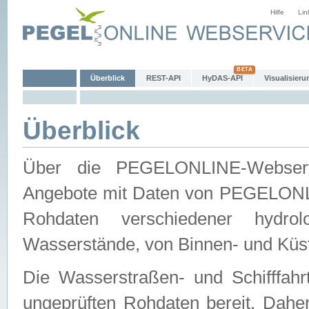
Hilfe
Lin
Überblick
REST-API
HyDAS-API
Visualisieru
Überblick
Über die PEGELONLINE-Webservic
Angebote mit Daten von PEGELONLI
Rohdaten verschiedener hydro
Wasserstände, von Binnen- und Küs
Die Wasserstraßen- und Schifffahr
ungeprüften Rohdaten bereit. Daher