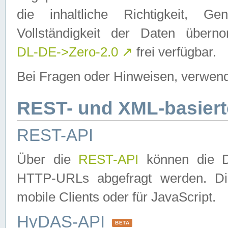
die inhaltliche Richtigkeit, Gen
Vollständigkeit der Daten über
DL-DE->Zero-2.0
↗
frei verfügbar.
Bei Fragen oder Hinweisen, verwend
REST- und XML-basiert
REST-API
Über die
REST-API
können die Da
HTTP-URLs abgefragt werden. Dies
mobile Clients oder für JavaScript.
HyDAS-API
BETA