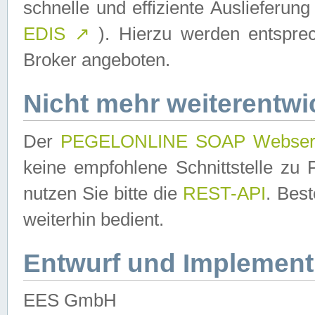
schnelle und effiziente Auslieferun
EDIS
↗
). Hierzu werden entspr
Broker angeboten.
Nicht mehr weiterentwi
Der
PEGELONLINE SOAP Webser
keine empfohlene Schnittstelle z
nutzen Sie bitte die
REST-API
. Bes
weiterhin bedient.
Entwurf und Implement
EES GmbH