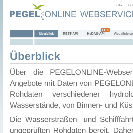
Hilfe
Lin
Überblick
REST-API
HyDAS-API
Visualisieru
Überblick
Über die PEGELONLINE-Webservic
Angebote mit Daten von PEGELONLI
Rohdaten verschiedener hydro
Wasserstände, von Binnen- und Küs
Die Wasserstraßen- und Schifffahr
ungeprüften Rohdaten bereit. Daher