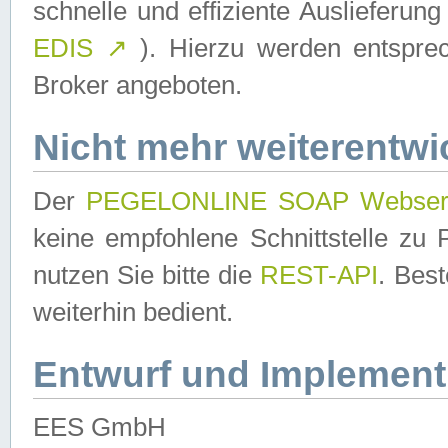
schnelle und effiziente Auslieferun
EDIS
↗
). Hierzu werden entspr
Broker angeboten.
Nicht mehr weiterentwi
Der
PEGELONLINE SOAP Webser
keine empfohlene Schnittstelle z
nutzen Sie bitte die
REST-API
. Bes
weiterhin bedient.
Entwurf und Implement
EES GmbH