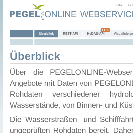
Hilfe
Lin
Überblick
REST-API
HyDAS-API
Visualisieru
Überblick
Über die PEGELONLINE-Webservic
Angebote mit Daten von PEGELONLI
Rohdaten verschiedener hydro
Wasserstände, von Binnen- und Küs
Die Wasserstraßen- und Schifffahr
ungeprüften Rohdaten bereit. Daher