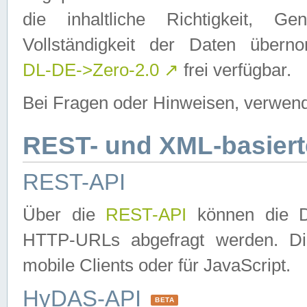
die inhaltliche Richtigkeit, Gen
Vollständigkeit der Daten über
DL-DE->Zero-2.0
↗
frei verfügbar.
Bei Fragen oder Hinweisen, verwend
REST- und XML-basiert
REST-API
Über die
REST-API
können die Da
HTTP-URLs abgefragt werden. Dies
mobile Clients oder für JavaScript.
HyDAS-API
BETA