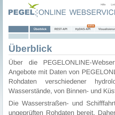
Hilfe
Lin
Überblick
REST-API
HyDAS-API
Visualisieru
Überblick
Über die PEGELONLINE-Webservic
Angebote mit Daten von PEGELONLI
Rohdaten verschiedener hydro
Wasserstände, von Binnen- und Küs
Die Wasserstraßen- und Schifffahr
ungeprüften Rohdaten bereit. Daher