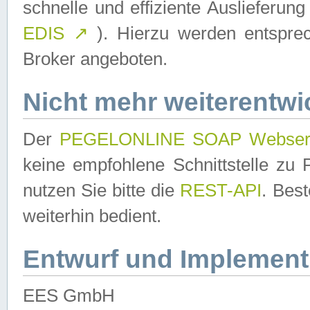
schnelle und effiziente Auslieferun
EDIS
↗
). Hierzu werden entspr
Broker angeboten.
Nicht mehr weiterentwi
Der
PEGELONLINE SOAP Webser
keine empfohlene Schnittstelle z
nutzen Sie bitte die
REST-API
. Bes
weiterhin bedient.
Entwurf und Implement
EES GmbH