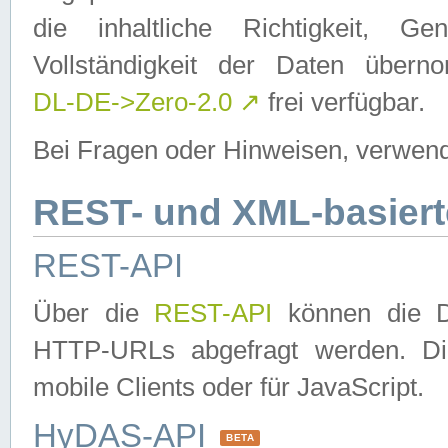
die inhaltliche Richtigkeit, Gen
Vollständigkeit der Daten über
DL-DE->Zero-2.0
↗
frei verfügbar.
Bei Fragen oder Hinweisen, verwend
REST- und XML-basiert
REST-API
Über die
REST-API
können die Da
HTTP-URLs abgefragt werden. Dies
mobile Clients oder für JavaScript.
HyDAS-API
BETA