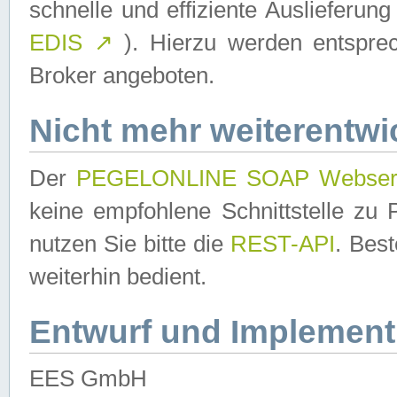
schnelle und effiziente Auslieferun
EDIS
↗
). Hierzu werden entspr
Broker angeboten.
Nicht mehr weiterentwi
Der
PEGELONLINE SOAP Webser
keine empfohlene Schnittstelle z
nutzen Sie bitte die
REST-API
. Bes
weiterhin bedient.
Entwurf und Implement
EES GmbH