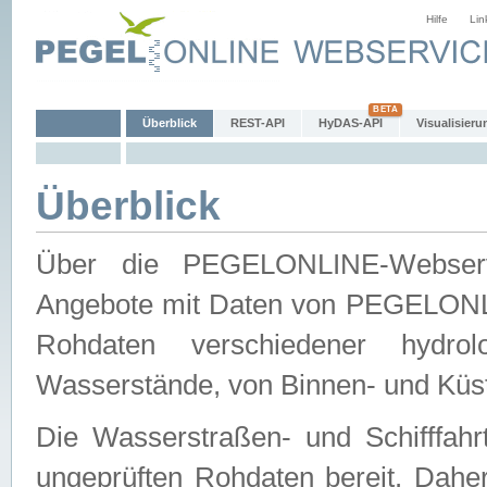
Hilfe
Lin
Überblick
REST-API
HyDAS-API
Visualisieru
Überblick
Über die PEGELONLINE-Webservic
Angebote mit Daten von PEGELONLI
Rohdaten verschiedener hydro
Wasserstände, von Binnen- und Küs
Die Wasserstraßen- und Schifffahr
ungeprüften Rohdaten bereit. Daher