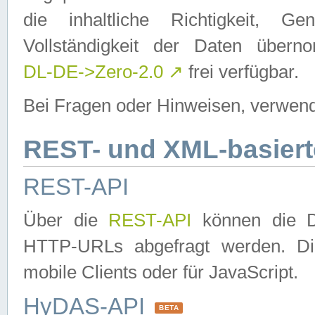
die inhaltliche Richtigkeit, Gen
Vollständigkeit der Daten über
DL-DE->Zero-2.0
↗
frei verfügbar.
Bei Fragen oder Hinweisen, verwend
REST- und XML-basiert
REST-API
Über die
REST-API
können die Da
HTTP-URLs abgefragt werden. Dies
mobile Clients oder für JavaScript.
HyDAS-API
BETA