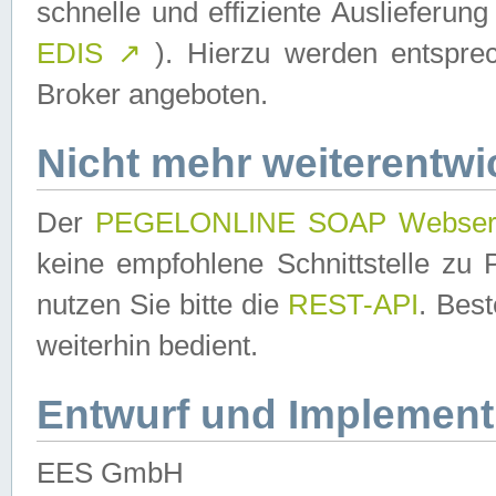
schnelle und effiziente Auslieferun
EDIS
↗
). Hierzu werden entspr
Broker angeboten.
Nicht mehr weiterentwi
Der
PEGELONLINE SOAP Webser
keine empfohlene Schnittstelle z
nutzen Sie bitte die
REST-API
. Bes
weiterhin bedient.
Entwurf und Implement
EES GmbH