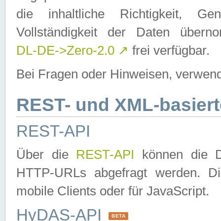
die inhaltliche Richtigkeit, Gen
Vollständigkeit der Daten über
DL-DE->Zero-2.0
↗
frei verfügbar.
Bei Fragen oder Hinweisen, verwend
REST- und XML-basiert
REST-API
Über die
REST-API
können die Da
HTTP-URLs abgefragt werden. Dies
mobile Clients oder für JavaScript.
HyDAS-API
BETA