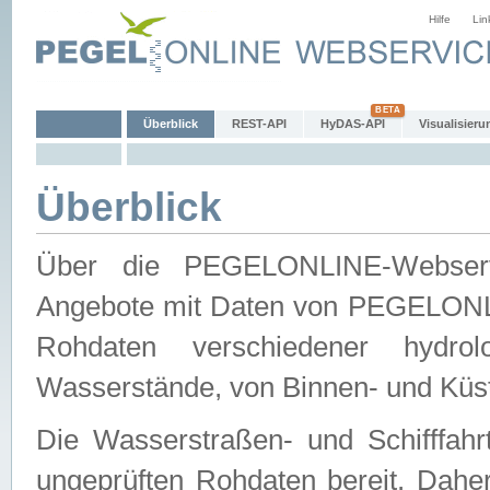
Hilfe
Lin
Überblick
REST-API
HyDAS-API
Visualisieru
Überblick
Über die PEGELONLINE-Webservic
Angebote mit Daten von PEGELONLI
Rohdaten verschiedener hydro
Wasserstände, von Binnen- und Küs
Die Wasserstraßen- und Schifffahr
ungeprüften Rohdaten bereit. Daher