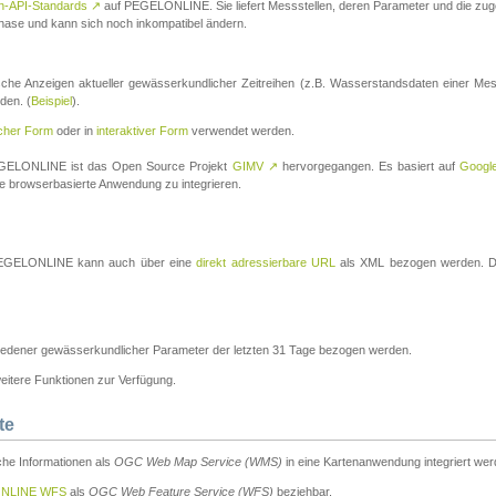
n-API-Standards
↗
auf PEGELONLINE. Sie liefert Messstellen, deren Parameter und die z
a-Phase und kann sich noch inkompatibel ändern.
che Anzeigen aktueller gewässerkundlicher Zeitreihen (z.B. Wasserstandsdaten einer Mes
den. (
Beispiel
).
scher Form
oder in
interaktiver Form
verwendet werden.
 PEGELONLINE ist das Open Source Projekt
GIMV
↗
hervorgegangen. Es basiert auf
Googl
eine browserbasierte Anwendung zu integrieren.
n PEGELONLINE kann auch über eine
direkt adressierbare URL
als XML bezogen werden. Die
edener gewässerkundlicher Parameter der letzten 31 Tage bezogen werden.
tere Funktionen zur Verfügung.
te
he Informationen als
OGC Web Map Service (WMS)
in eine Kartenanwendung integriert wer
NLINE WFS
als
OGC Web Feature Service (WFS)
beziehbar.