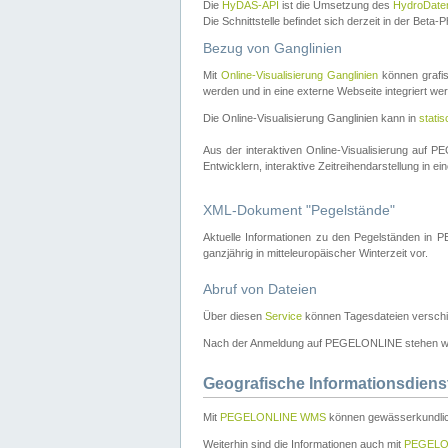
Die
HyDAS-API
ist die Umsetzung des
HydroDate
Die Schnittstelle befindet sich derzeit in der Bet
Bezug von Ganglinien
Mit
Online-Visualisierung Ganglinien
können grafis
werden und in eine externe Webseite integriert wer
Die Online-Visualisierung Ganglinien kann in
stati
Aus der interaktiven Online-Visualisierung auf
Entwicklern, interaktive Zeitreihendarstellung in 
XML-Dokument "Pegelstände"
Aktuelle Informationen zu den Pegelständen i
ganzjährig in mitteleuropäischer Winterzeit vor.
Abruf von Dateien
Über diesen
Service
können Tagesdateien verschi
Nach der Anmeldung auf PEGELONLINE stehen wei
Geografische Informationsdiens
Mit
PEGELONLINE WMS
können gewässerkundlic
Weiterhin sind die Informationen auch mit
PEGELO