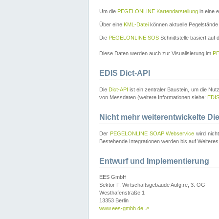
Um die
PEGELONLINE Kartendarstellung
in eine 
Über eine
KML-Datei
können aktuelle Pegelstände
Die
PEGELONLINE SOS
Schnittstelle basiert auf
Diese Daten werden auch zur Visualisierung im
PE
EDIS Dict-API
Die
Dict-API
ist ein zentraler Baustein, um die Nu
von Messdaten (weitere Informationen siehe:
EDI
Nicht mehr weiterentwickelte Di
Der
PEGELONLINE SOAP Webservice
wird nich
Bestehende Integrationen werden bis auf Weiteres 
Entwurf und Implementierung
EES GmbH
Sektor F, Wirtschaftsgebäude Aufg.re, 3. OG
Westhafenstraße 1
13353 Berlin
www.ees-gmbh.de
↗