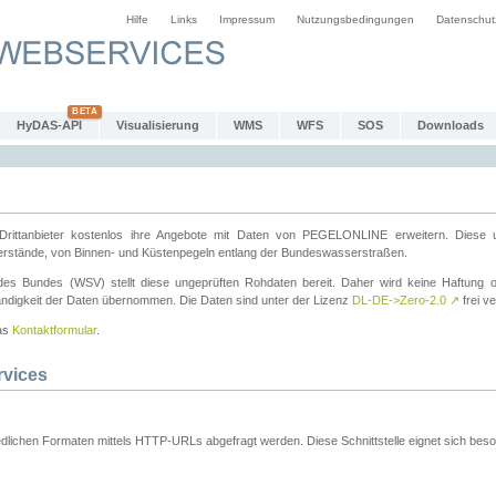
Hilfe
Links
Impressum
Nutzungsbedingungen
Datenschut
HyDAS-API
Visualisierung
WMS
WFS
SOS
Downloads
ttanbieter kostenlos ihre Angebote mit Daten von PEGELONLINE erweitern. Diese u
erstände, von Binnen- und Küstenpegeln entlang der Bundeswasserstraßen.
es Bundes (WSV) stellt diese ungeprüften Rohdaten bereit. Daher wird keine Haftung oder
ständigkeit der Daten übernommen. Die Daten sind unter der Lizenz
DL-DE->Zero-2.0
↗
frei ve
das
Kontaktformular
.
rvices
dlichen Formaten mittels HTTP-URLs abgefragt werden. Diese Schnittstelle eignet sich besond