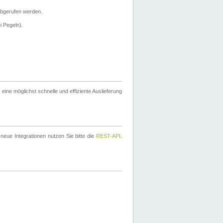
bgerufen werden.
i Pegeln).
ine möglichst schnelle und effiziente Auslieferung
eue Integrationen nutzen Sie bitte die
REST-API
.