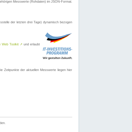
ugehörigen Messwerte (Rohdaten) im JSON-Format.
sstelle der letzten drei Tage) dynamisch bezogen
e Web Toolkit
↗
und erlaubt
 Zeitpunkte der aktuellen Messwerte liegen hier
den.