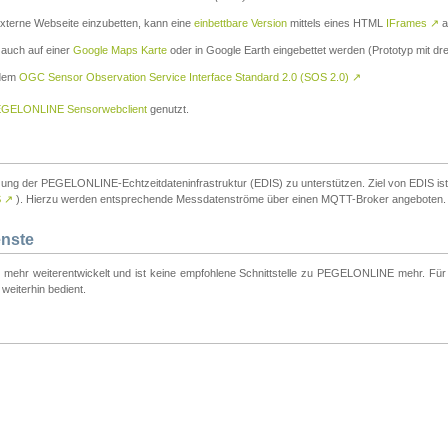
externe Webseite einzubetten, kann eine
einbettbare Version
mittels eines HTML
IFrames
↗
a
 auch auf einer
Google Maps Karte
oder in Google Earth eingebettet werden (Prototyp mit dre
 dem
OGC Sensor Observation Service Interface Standard 2.0 (SOS 2.0)
↗
GELONLINE Sensorwebclient
genutzt.
tzung der PEGELONLINE-Echtzeitdateninfrastruktur (EDIS) zu unterstützen. Ziel von EDIS ist e
S
↗
). Hierzu werden entsprechende Messdatenströme über einen MQTT-Broker angeboten.
enste
t mehr weiterentwickelt und ist keine empfohlene Schnittstelle zu PEGELONLINE mehr. Für n
weiterhin bedient.