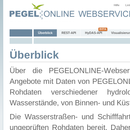
Hilfe
Lin
Überblick
REST-API
HyDAS-API
Visualisieru
Überblick
Über die PEGELONLINE-Webservic
Angebote mit Daten von PEGELONLI
Rohdaten verschiedener hydro
Wasserstände, von Binnen- und Küs
Die Wasserstraßen- und Schifffahr
ungeprüften Rohdaten bereit. Daher