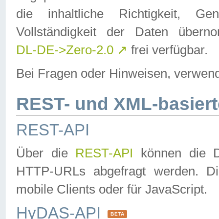
die inhaltliche Richtigkeit, Gen
Vollständigkeit der Daten über
DL-DE->Zero-2.0
↗
frei verfügbar.
Bei Fragen oder Hinweisen, verwend
REST- und XML-basiert
REST-API
Über die
REST-API
können die Da
HTTP-URLs abgefragt werden. Dies
mobile Clients oder für JavaScript.
HyDAS-API
BETA