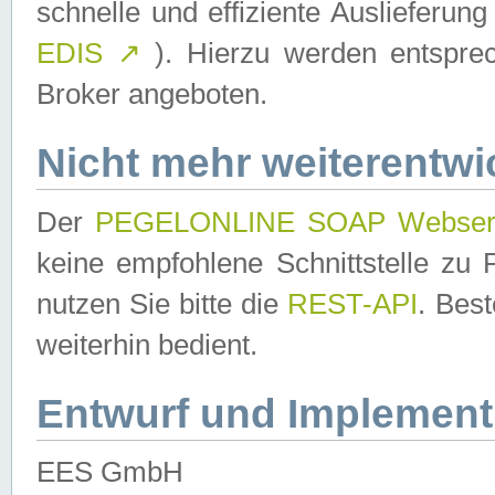
schnelle und effiziente Auslieferun
EDIS
↗
). Hierzu werden entspr
Broker angeboten.
Nicht mehr weiterentwi
Der
PEGELONLINE SOAP Webser
keine empfohlene Schnittstelle z
nutzen Sie bitte die
REST-API
. Bes
weiterhin bedient.
Entwurf und Implement
EES GmbH