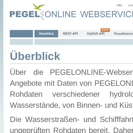
Hilfe
Lin
Überblick
REST-API
HyDAS-API
Visualisieru
Überblick
Über die PEGELONLINE-Webservic
Angebote mit Daten von PEGELONLI
Rohdaten verschiedener hydro
Wasserstände, von Binnen- und Küs
Die Wasserstraßen- und Schifffahr
ungeprüften Rohdaten bereit. Daher