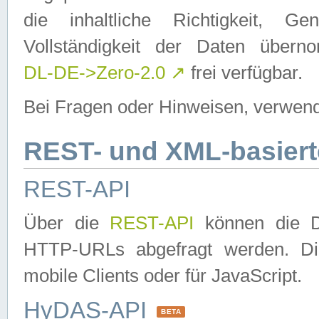
die inhaltliche Richtigkeit, Gen
Vollständigkeit der Daten über
DL-DE->Zero-2.0
↗
frei verfügbar.
Bei Fragen oder Hinweisen, verwend
REST- und XML-basiert
REST-API
Über die
REST-API
können die Da
HTTP-URLs abgefragt werden. Dies
mobile Clients oder für JavaScript.
HyDAS-API
BETA