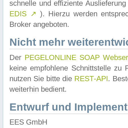
schnelle und effiziente Auslieferun
EDIS
↗
). Hierzu werden entspr
Broker angeboten.
Nicht mehr weiterentwi
Der
PEGELONLINE SOAP Webser
keine empfohlene Schnittstelle z
nutzen Sie bitte die
REST-API
. Bes
weiterhin bedient.
Entwurf und Implement
EES GmbH