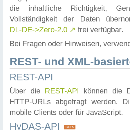
die inhaltliche Richtigkeit, Gen
Vollständigkeit der Daten über
DL-DE->Zero-2.0
↗
frei verfügbar.
Bei Fragen oder Hinweisen, verwend
REST- und XML-basiert
REST-API
Über die
REST-API
können die Da
HTTP-URLs abgefragt werden. Dies
mobile Clients oder für JavaScript.
HyDAS-API
BETA