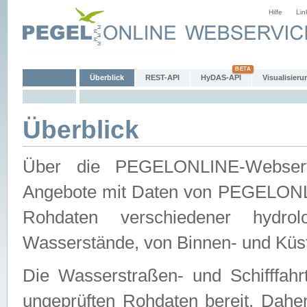
Hilfe
Lin
Überblick
REST-API
HyDAS-API
Visualisieru
Überblick
Über die PEGELONLINE-Webservic
Angebote mit Daten von PEGELONLI
Rohdaten verschiedener hydro
Wasserstände, von Binnen- und Küs
Die Wasserstraßen- und Schifffahr
ungeprüften Rohdaten bereit. Daher