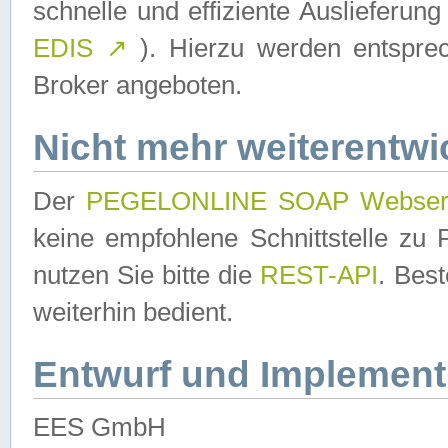
schnelle und effiziente Auslieferun
EDIS
↗
). Hierzu werden entspr
Broker angeboten.
Nicht mehr weiterentwi
Der
PEGELONLINE SOAP Webser
keine empfohlene Schnittstelle z
nutzen Sie bitte die
REST-API
. Bes
weiterhin bedient.
Entwurf und Implement
EES GmbH