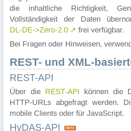
die inhaltliche Richtigkeit, Gen
Vollständigkeit der Daten über
DL-DE->Zero-2.0
↗
frei verfügbar.
Bei Fragen oder Hinweisen, verwend
REST- und XML-basiert
REST-API
Über die
REST-API
können die Da
HTTP-URLs abgefragt werden. Dies
mobile Clients oder für JavaScript.
HyDAS-API
BETA