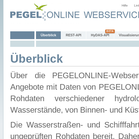
Hilfe
Lin
Überblick
REST-API
HyDAS-API
Visualisieru
Überblick
Über die PEGELONLINE-Webservic
Angebote mit Daten von PEGELONLI
Rohdaten verschiedener hydro
Wasserstände, von Binnen- und Küs
Die Wasserstraßen- und Schifffahr
ungeprüften Rohdaten bereit. Daher