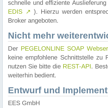
schnelle und effiziente Auslieferun
EDIS
↗
). Hierzu werden entspr
Broker angeboten.
Nicht mehr weiterentwi
Der
PEGELONLINE SOAP Webser
keine empfohlene Schnittstelle z
nutzen Sie bitte die
REST-API
. Bes
weiterhin bedient.
Entwurf und Implement
EES GmbH