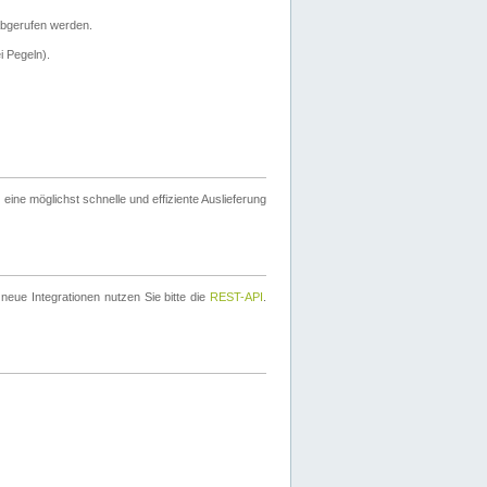
bgerufen werden.
i Pegeln).
ine möglichst schnelle und effiziente Auslieferung
eue Integrationen nutzen Sie bitte die
REST-API
.