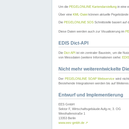
Um die
PEGELONLINE Kartendarstellung
in eine 
Über eine
KML-Datei
können aktuelle Pegelstände
Die
PEGELONLINE SOS
Schnittstelle basiert auf
Diese Daten werden auch zur Visualisierung im
PE
EDIS Dict-API
Die
Dict-API
ist ein zentraler Baustein, um die Nu
von Messdaten (weitere Informationen siehe:
EDI
Nicht mehr weiterentwickelte Di
Der
PEGELONLINE SOAP Webservice
wird nich
Bestehende Integrationen werden bis auf Weiteres 
Entwurf und Implementierung
EES GmbH
Sektor F, Wirtschaftsgebäude Aufg.re, 3. OG
Westhafenstraße 1
13353 Berlin
www.ees-gmbh.de
↗