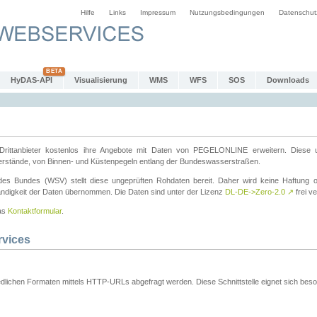
Hilfe
Links
Impressum
Nutzungsbedingungen
Datenschut
HyDAS-API
Visualisierung
WMS
WFS
SOS
Downloads
ttanbieter kostenlos ihre Angebote mit Daten von PEGELONLINE erweitern. Diese u
erstände, von Binnen- und Küstenpegeln entlang der Bundeswasserstraßen.
es Bundes (WSV) stellt diese ungeprüften Rohdaten bereit. Daher wird keine Haftung oder
ständigkeit der Daten übernommen. Die Daten sind unter der Lizenz
DL-DE->Zero-2.0
↗
frei ve
das
Kontaktformular
.
rvices
dlichen Formaten mittels HTTP-URLs abgefragt werden. Diese Schnittstelle eignet sich besond