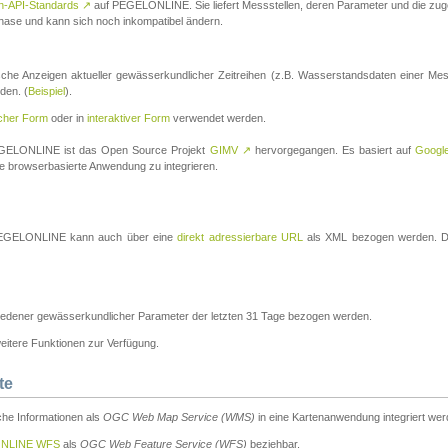
n-API-Standards
↗
auf PEGELONLINE. Sie liefert Messstellen, deren Parameter und die z
a-Phase und kann sich noch inkompatibel ändern.
che Anzeigen aktueller gewässerkundlicher Zeitreihen (z.B. Wasserstandsdaten einer Mes
den. (
Beispiel
).
scher Form
oder in
interaktiver Form
verwendet werden.
 PEGELONLINE ist das Open Source Projekt
GIMV
↗
hervorgegangen. Es basiert auf
Googl
eine browserbasierte Anwendung zu integrieren.
n PEGELONLINE kann auch über eine
direkt adressierbare URL
als XML bezogen werden. Die
edener gewässerkundlicher Parameter der letzten 31 Tage bezogen werden.
tere Funktionen zur Verfügung.
te
he Informationen als
OGC Web Map Service (WMS)
in eine Kartenanwendung integriert wer
NLINE WFS
als
OGC Web Feature Service (WFS)
beziehbar.