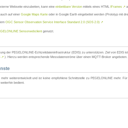
externe Webseite einzubetten, kann eine
einbettbare Version
mittels eines HTML
IFrames
↗
a
 auch auf einer
Google Maps Karte
oder in Google Earth eingebettet werden (Prototyp mit dre
 dem
OGC Sensor Observation Service Interface Standard 2.0 (SOS 2.0)
↗
GELONLINE Sensorwebclient
genutzt.
tzung der PEGELONLINE-Echtzeitdateninfrastruktur (EDIS) zu unterstützen. Ziel von EDIS ist e
S
↗
). Hierzu werden entsprechende Messdatenströme über einen MQTT-Broker angeboten.
enste
t mehr weiterentwickelt und ist keine empfohlene Schnittstelle zu PEGELONLINE mehr. Für n
weiterhin bedient.