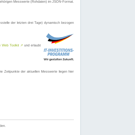
ugehörigen Messwerte (Rohdaten) im JSON-Format.
sstelle der letzten drei Tage) dynamisch bezogen
e Web Toolkit
↗
und erlaubt
 Zeitpunkte der aktuellen Messwerte liegen hier
den.