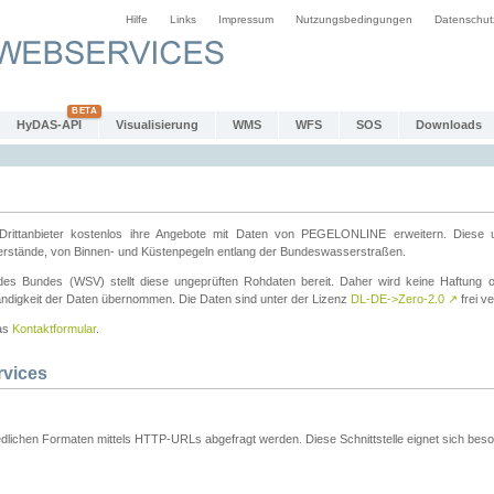
Hilfe
Links
Impressum
Nutzungsbedingungen
Datenschut
HyDAS-API
Visualisierung
WMS
WFS
SOS
Downloads
ttanbieter kostenlos ihre Angebote mit Daten von PEGELONLINE erweitern. Diese u
erstände, von Binnen- und Küstenpegeln entlang der Bundeswasserstraßen.
es Bundes (WSV) stellt diese ungeprüften Rohdaten bereit. Daher wird keine Haftung oder
ständigkeit der Daten übernommen. Die Daten sind unter der Lizenz
DL-DE->Zero-2.0
↗
frei ve
das
Kontaktformular
.
rvices
dlichen Formaten mittels HTTP-URLs abgefragt werden. Diese Schnittstelle eignet sich besond