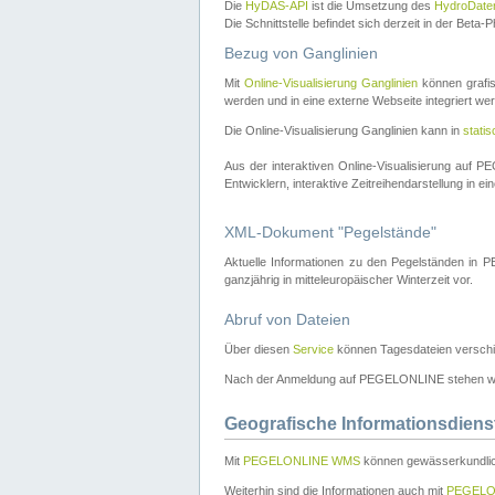
Die
HyDAS-API
ist die Umsetzung des
HydroDate
Die Schnittstelle befindet sich derzeit in der Bet
Bezug von Ganglinien
Mit
Online-Visualisierung Ganglinien
können grafis
werden und in eine externe Webseite integriert wer
Die Online-Visualisierung Ganglinien kann in
stati
Aus der interaktiven Online-Visualisierung auf
Entwicklern, interaktive Zeitreihendarstellung in 
XML-Dokument "Pegelstände"
Aktuelle Informationen zu den Pegelständen i
ganzjährig in mitteleuropäischer Winterzeit vor.
Abruf von Dateien
Über diesen
Service
können Tagesdateien verschi
Nach der Anmeldung auf PEGELONLINE stehen wei
Geografische Informationsdiens
Mit
PEGELONLINE WMS
können gewässerkundlic
Weiterhin sind die Informationen auch mit
PEGELO