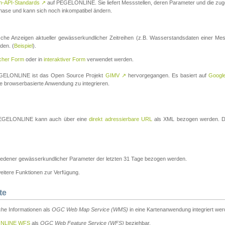
n-API-Standards
↗
auf PEGELONLINE. Sie liefert Messstellen, deren Parameter und die z
a-Phase und kann sich noch inkompatibel ändern.
che Anzeigen aktueller gewässerkundlicher Zeitreihen (z.B. Wasserstandsdaten einer Mes
den. (
Beispiel
).
scher Form
oder in
interaktiver Form
verwendet werden.
 PEGELONLINE ist das Open Source Projekt
GIMV
↗
hervorgegangen. Es basiert auf
Googl
eine browserbasierte Anwendung zu integrieren.
n PEGELONLINE kann auch über eine
direkt adressierbare URL
als XML bezogen werden. Die
edener gewässerkundlicher Parameter der letzten 31 Tage bezogen werden.
tere Funktionen zur Verfügung.
te
he Informationen als
OGC Web Map Service (WMS)
in eine Kartenanwendung integriert wer
NLINE WFS
als
OGC Web Feature Service (WFS)
beziehbar.