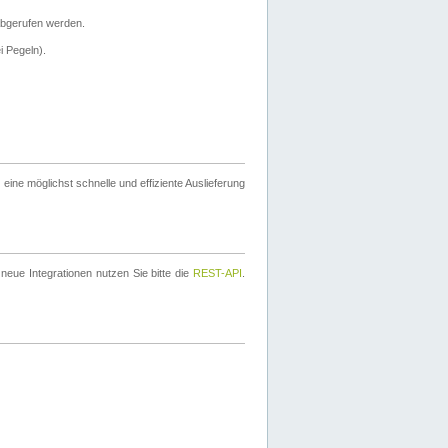
bgerufen werden.
i Pegeln).
ine möglichst schnelle und effiziente Auslieferung
eue Integrationen nutzen Sie bitte die
REST-API
.