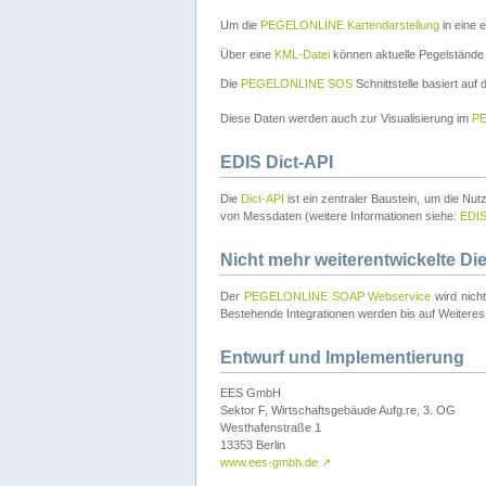
Um die
PEGELONLINE Kartendarstellung
in eine 
Über eine
KML-Datei
können aktuelle Pegelstände
Die
PEGELONLINE SOS
Schnittstelle basiert auf
Diese Daten werden auch zur Visualisierung im
PE
EDIS Dict-API
Die
Dict-API
ist ein zentraler Baustein, um die Nu
von Messdaten (weitere Informationen siehe:
EDI
Nicht mehr weiterentwickelte Di
Der
PEGELONLINE SOAP Webservice
wird nich
Bestehende Integrationen werden bis auf Weiteres 
Entwurf und Implementierung
EES GmbH
Sektor F, Wirtschaftsgebäude Aufg.re, 3. OG
Westhafenstraße 1
13353 Berlin
www.ees-gmbh.de
↗