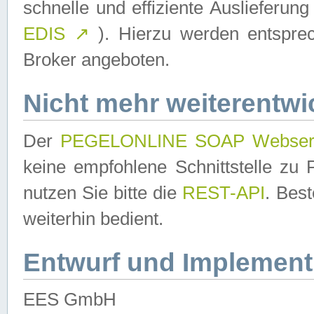
schnelle und effiziente Auslieferun
EDIS
↗
). Hierzu werden entspr
Broker angeboten.
Nicht mehr weiterentwi
Der
PEGELONLINE SOAP Webser
keine empfohlene Schnittstelle z
nutzen Sie bitte die
REST-API
. Bes
weiterhin bedient.
Entwurf und Implement
EES GmbH