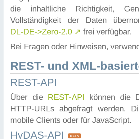
die inhaltliche Richtigkeit, Gen
Vollständigkeit der Daten über
DL-DE->Zero-2.0
↗
frei verfügbar.
Bei Fragen oder Hinweisen, verwend
REST- und XML-basiert
REST-API
Über die
REST-API
können die Da
HTTP-URLs abgefragt werden. Dies
mobile Clients oder für JavaScript.
HyDAS-API
BETA