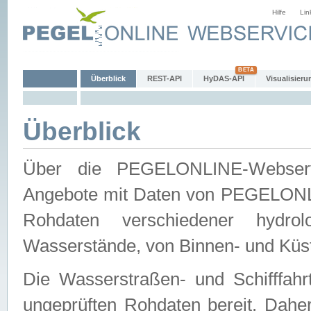
Hilfe
Lin
Überblick
REST-API
HyDAS-API
Visualisieru
Überblick
Über die PEGELONLINE-Webservic
Angebote mit Daten von PEGELONLI
Rohdaten verschiedener hydro
Wasserstände, von Binnen- und Küs
Die Wasserstraßen- und Schifffahr
ungeprüften Rohdaten bereit. Daher