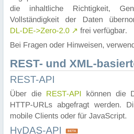
die inhaltliche Richtigkeit, Gen
Vollständigkeit der Daten über
DL-DE->Zero-2.0
↗
frei verfügbar.
Bei Fragen oder Hinweisen, verwend
REST- und XML-basiert
REST-API
Über die
REST-API
können die Da
HTTP-URLs abgefragt werden. Dies
mobile Clients oder für JavaScript.
HyDAS-API
BETA