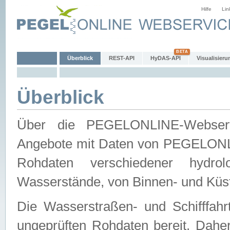
Hilfe
Lin
Überblick
REST-API
HyDAS-API
Visualisieru
Überblick
Über die PEGELONLINE-Webservic
Angebote mit Daten von PEGELONLI
Rohdaten verschiedener hydro
Wasserstände, von Binnen- und Küs
Die Wasserstraßen- und Schifffahr
ungeprüften Rohdaten bereit. Daher