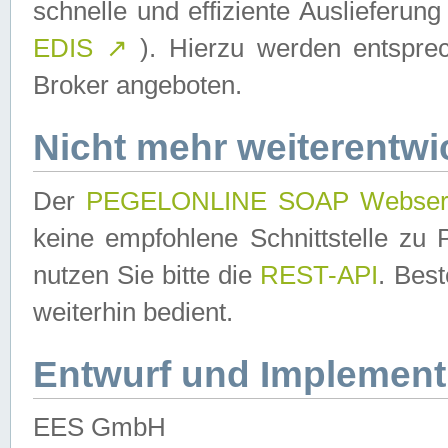
schnelle und effiziente Auslieferun
EDIS
↗
). Hierzu werden entspr
Broker angeboten.
Nicht mehr weiterentwi
Der
PEGELONLINE SOAP Webser
keine empfohlene Schnittstelle z
nutzen Sie bitte die
REST-API
. Bes
weiterhin bedient.
Entwurf und Implement
EES GmbH