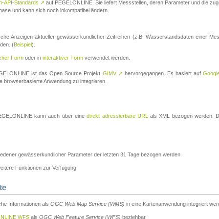
n-API-Standards
↗
auf PEGELONLINE. Sie liefert Messstellen, deren Parameter und die z
a-Phase und kann sich noch inkompatibel ändern.
che Anzeigen aktueller gewässerkundlicher Zeitreihen (z.B. Wasserstandsdaten einer Mes
den. (
Beispiel
).
scher Form
oder in
interaktiver Form
verwendet werden.
 PEGELONLINE ist das Open Source Projekt
GIMV
↗
hervorgegangen. Es basiert auf
Googl
eine browserbasierte Anwendung zu integrieren.
n PEGELONLINE kann auch über eine
direkt adressierbare URL
als XML bezogen werden. Die
edener gewässerkundlicher Parameter der letzten 31 Tage bezogen werden.
tere Funktionen zur Verfügung.
te
he Informationen als
OGC Web Map Service (WMS)
in eine Kartenanwendung integriert wer
NLINE WFS
als
OGC Web Feature Service (WFS)
beziehbar.