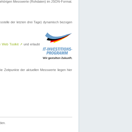
ugehörigen Messwerte (Rohdaten) im JSON-Format.
sstelle der letzten drei Tage) dynamisch bezogen
e Web Toolkit
↗
und erlaubt
 Zeitpunkte der aktuellen Messwerte liegen hier
den.