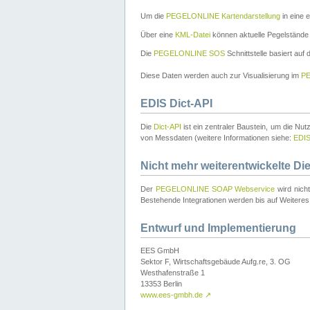
Um die
PEGELONLINE Kartendarstellung
in eine 
Über eine
KML-Datei
können aktuelle Pegelstände
Die
PEGELONLINE SOS
Schnittstelle basiert auf
Diese Daten werden auch zur Visualisierung im
PE
EDIS Dict-API
Die
Dict-API
ist ein zentraler Baustein, um die Nu
von Messdaten (weitere Informationen siehe:
EDI
Nicht mehr weiterentwickelte Di
Der
PEGELONLINE SOAP Webservice
wird nich
Bestehende Integrationen werden bis auf Weiteres 
Entwurf und Implementierung
EES GmbH
Sektor F, Wirtschaftsgebäude Aufg.re, 3. OG
Westhafenstraße 1
13353 Berlin
www.ees-gmbh.de
↗