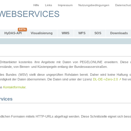
Hilfe
Links
Impressum
Nutzungsbedingungen
Datenschut
HyDAS-API
Visualisierung
WMS
WFS
SOS
Downloads
ttanbieter kostenlos ihre Angebote mit Daten von PEGELONLINE erweitern. Diese u
erstände, von Binnen- und Küstenpegeln entlang der Bundeswasserstraßen.
es Bundes (WSV) stellt diese ungeprüften Rohdaten bereit. Daher wird keine Haftung oder
ständigkeit der Daten übernommen. Die Daten sind unter der Lizenz
DL-DE->Zero-2.0
↗
frei ve
das
Kontaktformular
.
rvices
dlichen Formaten mittels HTTP-URLs abgefragt werden. Diese Schnittstelle eignet sich besond