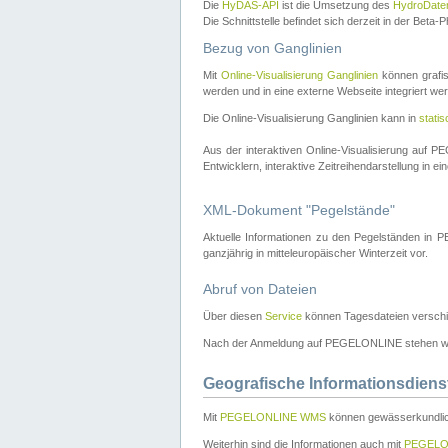
Die
HyDAS-API
ist die Umsetzung des
HydroDate
Die Schnittstelle befindet sich derzeit in der Bet
Bezug von Ganglinien
Mit
Online-Visualisierung Ganglinien
können grafis
werden und in eine externe Webseite integriert wer
Die Online-Visualisierung Ganglinien kann in
stati
Aus der interaktiven Online-Visualisierung auf
Entwicklern, interaktive Zeitreihendarstellung in 
XML-Dokument "Pegelstände"
Aktuelle Informationen zu den Pegelständen i
ganzjährig in mitteleuropäischer Winterzeit vor.
Abruf von Dateien
Über diesen
Service
können Tagesdateien verschi
Nach der Anmeldung auf PEGELONLINE stehen wei
Geografische Informationsdiens
Mit
PEGELONLINE WMS
können gewässerkundlic
Weiterhin sind die Informationen auch mit
PEGELO