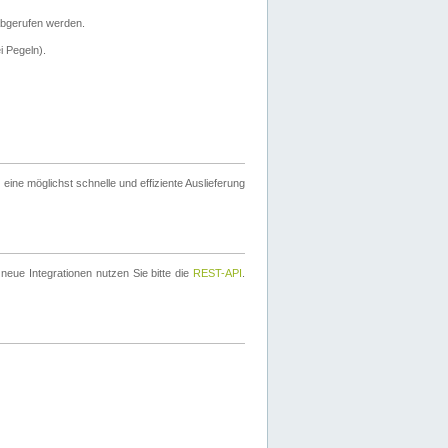
bgerufen werden.
i Pegeln).
ine möglichst schnelle und effiziente Auslieferung
eue Integrationen nutzen Sie bitte die
REST-API
.