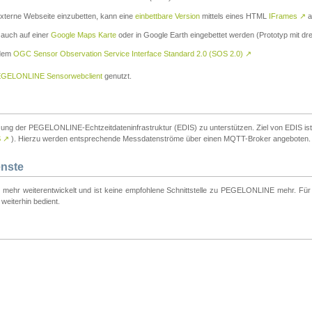
externe Webseite einzubetten, kann eine
einbettbare Version
mittels eines HTML
IFrames
↗
a
 auch auf einer
Google Maps Karte
oder in Google Earth eingebettet werden (Prototyp mit dre
 dem
OGC Sensor Observation Service Interface Standard 2.0 (SOS 2.0)
↗
GELONLINE Sensorwebclient
genutzt.
tzung der PEGELONLINE-Echtzeitdateninfrastruktur (EDIS) zu unterstützen. Ziel von EDIS ist e
S
↗
). Hierzu werden entsprechende Messdatenströme über einen MQTT-Broker angeboten.
enste
t mehr weiterentwickelt und ist keine empfohlene Schnittstelle zu PEGELONLINE mehr. Für n
weiterhin bedient.