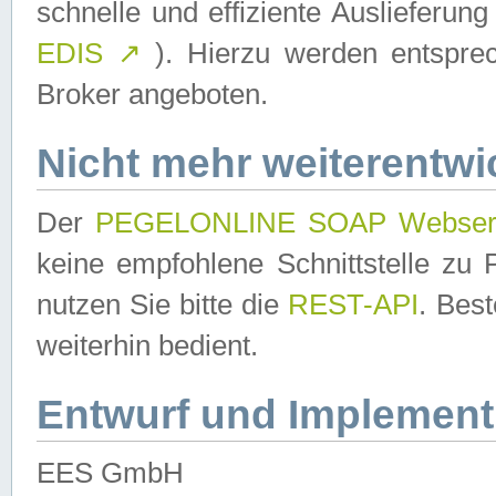
schnelle und effiziente Auslieferun
EDIS
↗
). Hierzu werden entspr
Broker angeboten.
Nicht mehr weiterentwi
Der
PEGELONLINE SOAP Webser
keine empfohlene Schnittstelle z
nutzen Sie bitte die
REST-API
. Bes
weiterhin bedient.
Entwurf und Implement
EES GmbH