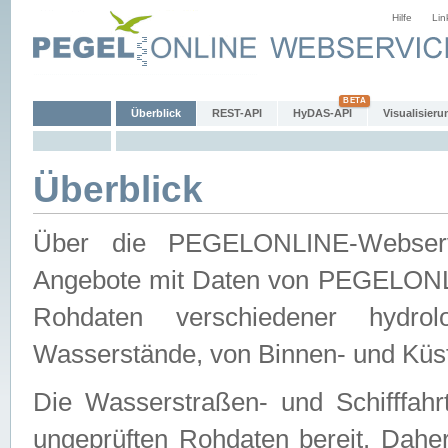
Hilfe
Lin
Überblick
REST-API
HyDAS-API
Visualisieru
Überblick
Über die PEGELONLINE-Webservic
Angebote mit Daten von PEGELONLI
Rohdaten verschiedener hydro
Wasserstände, von Binnen- und Küs
Die Wasserstraßen- und Schifffahr
ungeprüften Rohdaten bereit. Daher