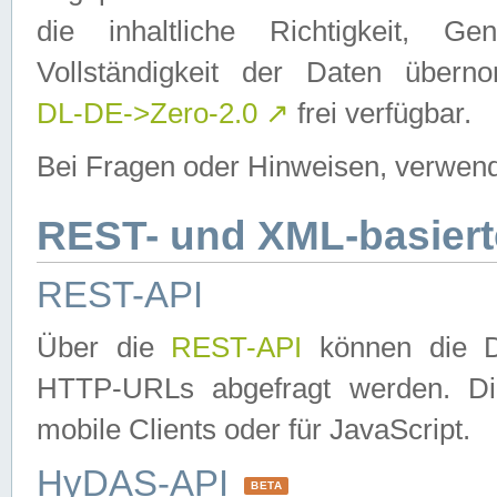
die inhaltliche Richtigkeit, Gen
Vollständigkeit der Daten über
DL-DE->Zero-2.0
↗
frei verfügbar.
Bei Fragen oder Hinweisen, verwend
REST- und XML-basiert
REST-API
Über die
REST-API
können die Da
HTTP-URLs abgefragt werden. Dies
mobile Clients oder für JavaScript.
HyDAS-API
BETA