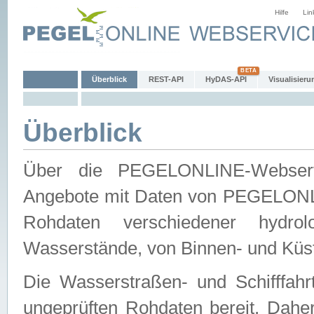
Hilfe
Lin
Überblick
REST-API
HyDAS-API
Visualisieru
Überblick
Über die PEGELONLINE-Webservic
Angebote mit Daten von PEGELONLI
Rohdaten verschiedener hydro
Wasserstände, von Binnen- und Küs
Die Wasserstraßen- und Schifffahr
ungeprüften Rohdaten bereit. Daher