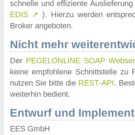
schnelle und effiziente Auslieferun
EDIS
↗
). Hierzu werden entspr
Broker angeboten.
Nicht mehr weiterentwi
Der
PEGELONLINE SOAP Webser
keine empfohlene Schnittstelle z
nutzen Sie bitte die
REST-API
. Bes
weiterhin bedient.
Entwurf und Implement
EES GmbH