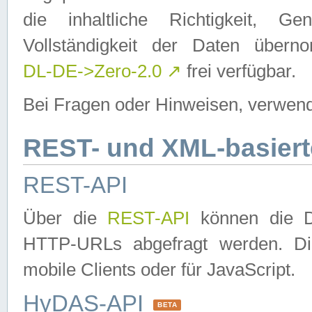
die inhaltliche Richtigkeit, Gen
Vollständigkeit der Daten über
DL-DE->Zero-2.0
↗
frei verfügbar.
Bei Fragen oder Hinweisen, verwend
REST- und XML-basiert
REST-API
Über die
REST-API
können die Da
HTTP-URLs abgefragt werden. Dies
mobile Clients oder für JavaScript.
HyDAS-API
BETA