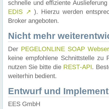
schnelle und effiziente Auslieferun
EDIS
↗
). Hierzu werden entspr
Broker angeboten.
Nicht mehr weiterentwi
Der
PEGELONLINE SOAP Webser
keine empfohlene Schnittstelle z
nutzen Sie bitte die
REST-API
. Bes
weiterhin bedient.
Entwurf und Implement
EES GmbH