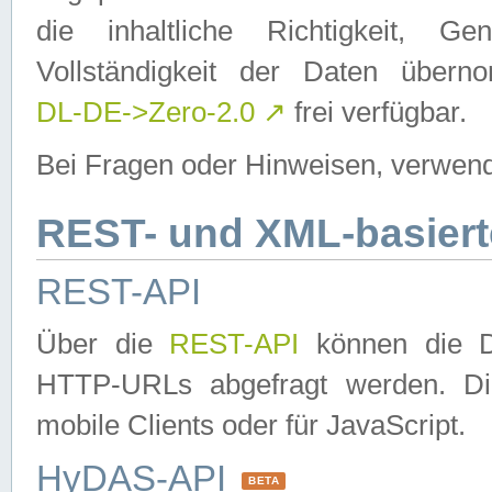
die inhaltliche Richtigkeit, Gen
Vollständigkeit der Daten über
DL-DE->Zero-2.0
↗
frei verfügbar.
Bei Fragen oder Hinweisen, verwend
REST- und XML-basiert
REST-API
Über die
REST-API
können die Da
HTTP-URLs abgefragt werden. Dies
mobile Clients oder für JavaScript.
HyDAS-API
BETA