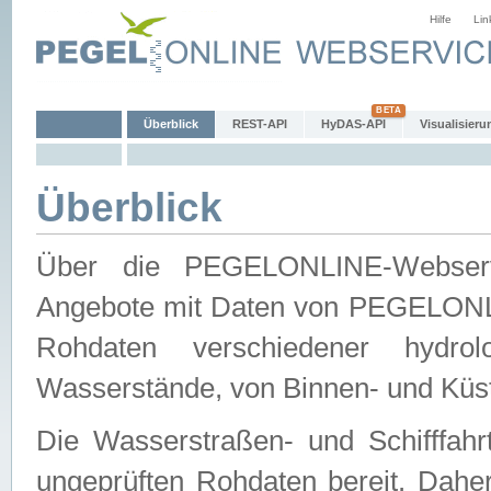
Hilfe
Lin
Überblick
REST-API
HyDAS-API
Visualisieru
Überblick
Über die PEGELONLINE-Webservic
Angebote mit Daten von PEGELONLI
Rohdaten verschiedener hydro
Wasserstände, von Binnen- und Küs
Die Wasserstraßen- und Schifffahr
ungeprüften Rohdaten bereit. Daher