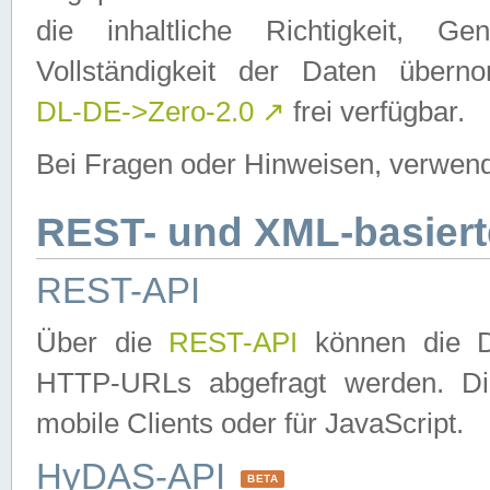
die inhaltliche Richtigkeit, Gen
Vollständigkeit der Daten über
DL-DE->Zero-2.0
↗
frei verfügbar.
Bei Fragen oder Hinweisen, verwend
REST- und XML-basiert
REST-API
Über die
REST-API
können die Da
HTTP-URLs abgefragt werden. Dies
mobile Clients oder für JavaScript.
HyDAS-API
BETA