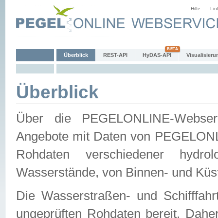
Hilfe
Lin
Überblick
REST-API
HyDAS-API
Visualisieru
Überblick
Über die PEGELONLINE-Webservic
Angebote mit Daten von PEGELONLI
Rohdaten verschiedener hydro
Wasserstände, von Binnen- und Küs
Die Wasserstraßen- und Schifffahr
ungeprüften Rohdaten bereit. Daher