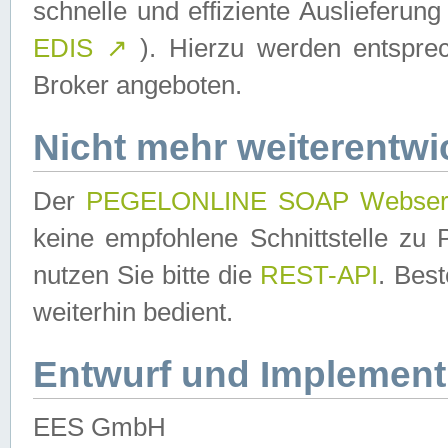
schnelle und effiziente Auslieferun
EDIS
↗
). Hierzu werden entspr
Broker angeboten.
Nicht mehr weiterentwi
Der
PEGELONLINE SOAP Webser
keine empfohlene Schnittstelle z
nutzen Sie bitte die
REST-API
. Bes
weiterhin bedient.
Entwurf und Implement
EES GmbH