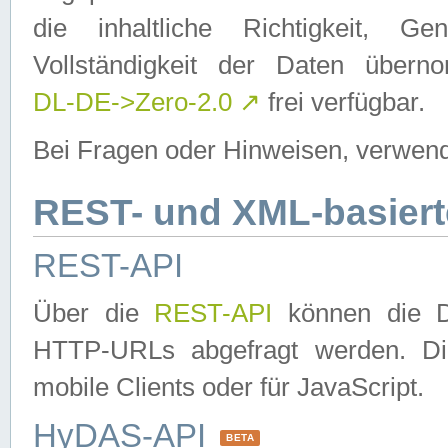
die inhaltliche Richtigkeit, Gen
Vollständigkeit der Daten über
DL-DE->Zero-2.0
↗
frei verfügbar.
Bei Fragen oder Hinweisen, verwend
REST- und XML-basiert
REST-API
Über die
REST-API
können die Da
HTTP-URLs abgefragt werden. Dies
mobile Clients oder für JavaScript.
HyDAS-API
BETA