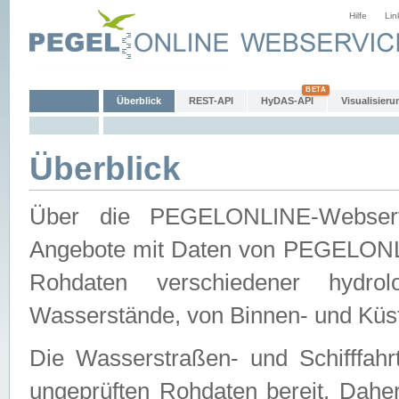
Hilfe
Lin
Überblick
REST-API
HyDAS-API
Visualisieru
Überblick
Über die PEGELONLINE-Webservic
Angebote mit Daten von PEGELONLI
Rohdaten verschiedener hydro
Wasserstände, von Binnen- und Küs
Die Wasserstraßen- und Schifffahr
ungeprüften Rohdaten bereit. Daher