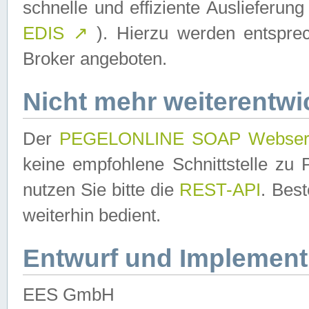
schnelle und effiziente Auslieferun
EDIS
↗
). Hierzu werden entspr
Broker angeboten.
Nicht mehr weiterentwi
Der
PEGELONLINE SOAP Webser
keine empfohlene Schnittstelle z
nutzen Sie bitte die
REST-API
. Bes
weiterhin bedient.
Entwurf und Implement
EES GmbH