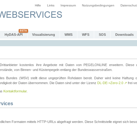
Hilfe
Links
Impressum
Nutzungsbedingungen
Datenschut
HyDAS-API
Visualisierung
WMS
WFS
SOS
Downloads
ttanbieter kostenlos ihre Angebote mit Daten von PEGELONLINE erweitern. Diese u
erstände, von Binnen- und Küstenpegeln entlang der Bundeswasserstraßen.
es Bundes (WSV) stellt diese ungeprüften Rohdaten bereit. Daher wird keine Haftung oder
ständigkeit der Daten übernommen. Die Daten sind unter der Lizenz
DL-DE->Zero-2.0
↗
frei ve
das
Kontaktformular
.
rvices
dlichen Formaten mittels HTTP-URLs abgefragt werden. Diese Schnittstelle eignet sich besond