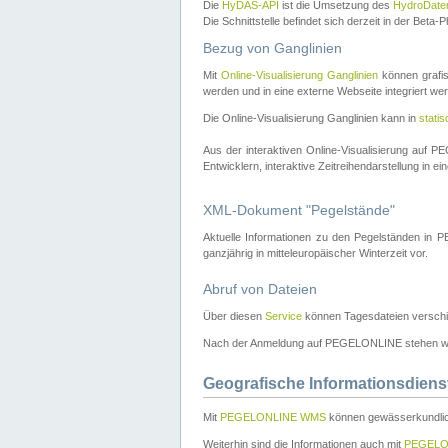
Die
HyDAS-API
ist die Umsetzung des
HydroDate
Die Schnittstelle befindet sich derzeit in der Bet
Bezug von Ganglinien
Mit
Online-Visualisierung Ganglinien
können grafis
werden und in eine externe Webseite integriert wer
Die Online-Visualisierung Ganglinien kann in
stati
Aus der interaktiven Online-Visualisierung auf
Entwicklern, interaktive Zeitreihendarstellung in 
XML-Dokument "Pegelstände"
Aktuelle Informationen zu den Pegelständen i
ganzjährig in mitteleuropäischer Winterzeit vor.
Abruf von Dateien
Über diesen
Service
können Tagesdateien verschi
Nach der Anmeldung auf PEGELONLINE stehen wei
Geografische Informationsdiens
Mit
PEGELONLINE WMS
können gewässerkundlic
Weiterhin sind die Informationen auch mit
PEGELO