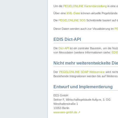
Um die
PEGELONLINE Kartendarstellung
in eine 
Über eine
KML-Datei
können aktuelle Pegelstände
Die
PEGELONLINE SOS
Schnittstelle basiert auf
Diese Daten werden auch zur Visualisierung im
PE
EDIS Dict-API
Die
Dict-API
ist ein zentraler Baustein, um die Nu
von Messdaten (weitere Informationen siehe:
EDI
Nicht mehr weiterentwickelte Di
Der
PEGELONLINE SOAP Webservice
wird nich
Bestehende Integrationen werden bis auf Weiteres 
Entwurf und Implementierung
EES GmbH
Sektor F, Wirtschaftsgebäude Aufg.re, 3. OG
Westhafenstraße 1
13353 Berlin
www.ees-gmbh.de
↗