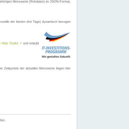
ugehörigen Messwerte (Rohdaten) im JSON-Format.
sstelle der letzten drei Tage) dynamisch bezogen
e Web Toolkit
↗
und erlaubt
 Zeitpunkte der aktuellen Messwerte liegen hier
den.