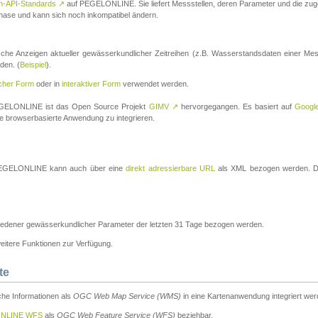
n-API-Standards
↗
auf PEGELONLINE. Sie liefert Messstellen, deren Parameter und die z
a-Phase und kann sich noch inkompatibel ändern.
che Anzeigen aktueller gewässerkundlicher Zeitreihen (z.B. Wasserstandsdaten einer Mes
den. (
Beispiel
).
scher Form
oder in
interaktiver Form
verwendet werden.
 PEGELONLINE ist das Open Source Projekt
GIMV
↗
hervorgegangen. Es basiert auf
Googl
eine browserbasierte Anwendung zu integrieren.
n PEGELONLINE kann auch über eine
direkt adressierbare URL
als XML bezogen werden. Die
edener gewässerkundlicher Parameter der letzten 31 Tage bezogen werden.
tere Funktionen zur Verfügung.
te
he Informationen als
OGC Web Map Service (WMS)
in eine Kartenanwendung integriert wer
NLINE WFS
als
OGC Web Feature Service (WFS)
beziehbar.