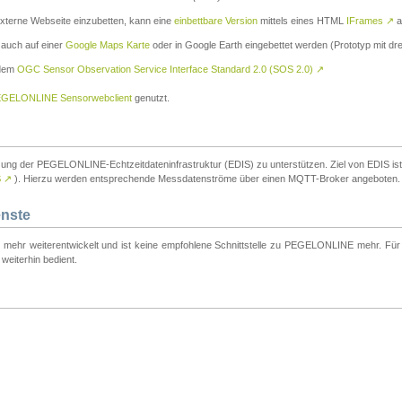
externe Webseite einzubetten, kann eine
einbettbare Version
mittels eines HTML
IFrames
↗
a
 auch auf einer
Google Maps Karte
oder in Google Earth eingebettet werden (Prototyp mit dre
 dem
OGC Sensor Observation Service Interface Standard 2.0 (SOS 2.0)
↗
GELONLINE Sensorwebclient
genutzt.
tzung der PEGELONLINE-Echtzeitdateninfrastruktur (EDIS) zu unterstützen. Ziel von EDIS ist e
S
↗
). Hierzu werden entsprechende Messdatenströme über einen MQTT-Broker angeboten.
enste
t mehr weiterentwickelt und ist keine empfohlene Schnittstelle zu PEGELONLINE mehr. Für n
weiterhin bedient.