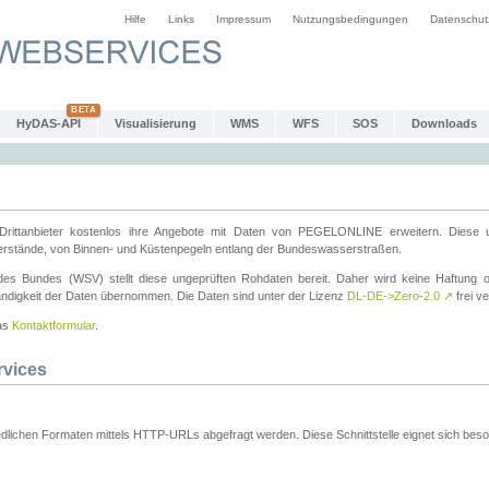
Hilfe
Links
Impressum
Nutzungsbedingungen
Datenschut
HyDAS-API
Visualisierung
WMS
WFS
SOS
Downloads
ttanbieter kostenlos ihre Angebote mit Daten von PEGELONLINE erweitern. Diese u
erstände, von Binnen- und Küstenpegeln entlang der Bundeswasserstraßen.
es Bundes (WSV) stellt diese ungeprüften Rohdaten bereit. Daher wird keine Haftung oder
ständigkeit der Daten übernommen. Die Daten sind unter der Lizenz
DL-DE->Zero-2.0
↗
frei ve
das
Kontaktformular
.
rvices
dlichen Formaten mittels HTTP-URLs abgefragt werden. Diese Schnittstelle eignet sich besond