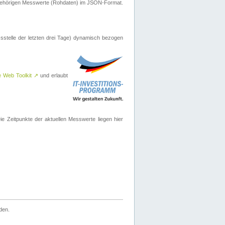
ugehörigen Messwerte (Rohdaten) im JSON-Format.
sstelle der letzten drei Tage) dynamisch bezogen
e Web Toolkit
↗
und erlaubt
 Zeitpunkte der aktuellen Messwerte liegen hier
den.