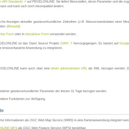
n-API-Standards
↗
auf PEGELONLINE. Sie liefert Messstellen, deren Parameter und die z
a-Phase und kann sich noch inkompatibel ändern.
che Anzeigen aktueller gewässerkundlicher Zeitreihen (z.B. Wasserstandsdaten einer Mes
den. (
Beispiel
).
scher Form
oder in
interaktiver Form
verwendet werden.
 PEGELONLINE ist das Open Source Projekt
GIMV
↗
hervorgegangen. Es basiert auf
Googl
eine browserbasierte Anwendung zu integrieren.
n PEGELONLINE kann auch über eine
direkt adressierbare URL
als XML bezogen werden. Die
edener gewässerkundlicher Parameter der letzten 31 Tage bezogen werden.
tere Funktionen zur Verfügung.
te
he Informationen als
OGC Web Map Service (WMS)
in eine Kartenanwendung integriert wer
NLINE WFS
als
OGC Web Feature Service (WFS)
beziehbar.