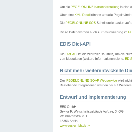
Um die
PEGELONLINE Kartendarstellung
in eine 
Über eine
KML-Datei
können aktuelle Pegelstände
Die
PEGELONLINE SOS
Schnittstelle basiert auf
Diese Daten werden auch zur Visualisierung im
PE
EDIS Dict-API
Die
Dict-API
ist ein zentraler Baustein, um die Nu
von Messdaten (weitere Informationen siehe:
EDI
Nicht mehr weiterentwickelte Di
Der
PEGELONLINE SOAP Webservice
wird nich
Bestehende Integrationen werden bis auf Weiteres 
Entwurf und Implementierung
EES GmbH
Sektor F, Wirtschaftsgebäude Aufg.re, 3. OG
Westhafenstraße 1
13353 Berlin
www.ees-gmbh.de
↗