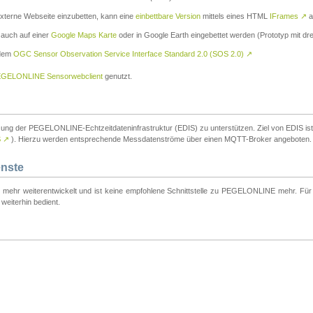
externe Webseite einzubetten, kann eine
einbettbare Version
mittels eines HTML
IFrames
↗
a
 auch auf einer
Google Maps Karte
oder in Google Earth eingebettet werden (Prototyp mit dre
 dem
OGC Sensor Observation Service Interface Standard 2.0 (SOS 2.0)
↗
GELONLINE Sensorwebclient
genutzt.
tzung der PEGELONLINE-Echtzeitdateninfrastruktur (EDIS) zu unterstützen. Ziel von EDIS ist e
S
↗
). Hierzu werden entsprechende Messdatenströme über einen MQTT-Broker angeboten.
enste
t mehr weiterentwickelt und ist keine empfohlene Schnittstelle zu PEGELONLINE mehr. Für n
weiterhin bedient.