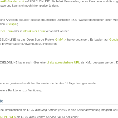
n-API-Standards
↗
auf PEGELONLINE. Sie liefert Messstellen, deren Parameter und die z
a-Phase und kann sich noch inkompatibel ändern.
che Anzeigen aktueller gewässerkundlicher Zeitreihen (z.B. Wasserstandsdaten einer Mes
den. (
Beispiel
).
scher Form
oder in
interaktiver Form
verwendet werden.
 PEGELONLINE ist das Open Source Projekt
GIMV
↗
hervorgegangen. Es basiert auf
Googl
eine browserbasierte Anwendung zu integrieren.
n PEGELONLINE kann auch über eine
direkt adressierbare URL
als XML bezogen werden. Die
edener gewässerkundlicher Parameter der letzten 31 Tage bezogen werden.
tere Funktionen zur Verfügung.
te
he Informationen als
OGC Web Map Service (WMS)
in eine Kartenanwendung integriert wer
NLINE WFS
als
OGC Web Feature Service (WFS)
beziehbar.