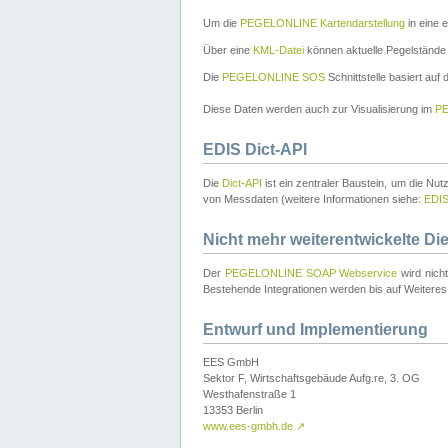
Um die
PEGELONLINE Kartendarstellung
in eine 
Über eine
KML-Datei
können aktuelle Pegelstände
Die
PEGELONLINE SOS
Schnittstelle basiert auf
Diese Daten werden auch zur Visualisierung im
PE
EDIS Dict-API
Die
Dict-API
ist ein zentraler Baustein, um die Nu
von Messdaten (weitere Informationen siehe:
EDI
Nicht mehr weiterentwickelte Di
Der
PEGELONLINE SOAP Webservice
wird nich
Bestehende Integrationen werden bis auf Weiteres 
Entwurf und Implementierung
EES GmbH
Sektor F, Wirtschaftsgebäude Aufg.re, 3. OG
Westhafenstraße 1
13353 Berlin
www.ees-gmbh.de
↗