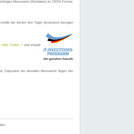
ugehörigen Messwerte (Rohdaten) im JSON-Format.
sstelle der letzten drei Tage) dynamisch bezogen
e Web Toolkit
↗
und erlaubt
 Zeitpunkte der aktuellen Messwerte liegen hier
den.