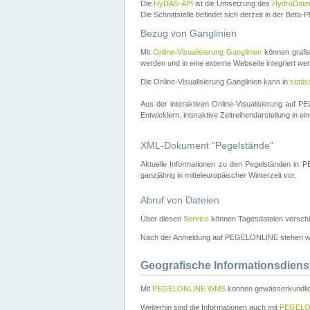
Die
HyDAS-API
ist die Umsetzung des
HydroDate
Die Schnittstelle befindet sich derzeit in der Bet
Bezug von Ganglinien
Mit
Online-Visualisierung Ganglinien
können grafis
werden und in eine externe Webseite integriert wer
Die Online-Visualisierung Ganglinien kann in
stati
Aus der interaktiven Online-Visualisierung auf
Entwicklern, interaktive Zeitreihendarstellung in 
XML-Dokument "Pegelstände"
Aktuelle Informationen zu den Pegelständen i
ganzjährig in mitteleuropäischer Winterzeit vor.
Abruf von Dateien
Über diesen
Service
können Tagesdateien verschi
Nach der Anmeldung auf PEGELONLINE stehen wei
Geografische Informationsdiens
Mit
PEGELONLINE WMS
können gewässerkundlic
Weiterhin sind die Informationen auch mit
PEGELO