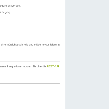
bgerufen werden.
i Pegeln).
ine möglichst schnelle und effiziente Auslieferung
eue Integrationen nutzen Sie bitte die
REST-API
.