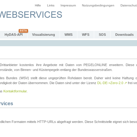
Hilfe
Links
Impressum
Nutzungsbedingungen
Datenschut
HyDAS-API
Visualisierung
WMS
WFS
SOS
Downloads
ttanbieter kostenlos ihre Angebote mit Daten von PEGELONLINE erweitern. Diese u
erstände, von Binnen- und Küstenpegeln entlang der Bundeswasserstraßen.
es Bundes (WSV) stellt diese ungeprüften Rohdaten bereit. Daher wird keine Haftung oder
ständigkeit der Daten übernommen. Die Daten sind unter der Lizenz
DL-DE->Zero-2.0
↗
frei ve
das
Kontaktformular
.
rvices
dlichen Formaten mittels HTTP-URLs abgefragt werden. Diese Schnittstelle eignet sich besond