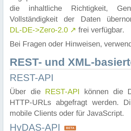
die inhaltliche Richtigkeit, Gen
Vollständigkeit der Daten über
DL-DE->Zero-2.0
↗
frei verfügbar.
Bei Fragen oder Hinweisen, verwend
REST- und XML-basiert
REST-API
Über die
REST-API
können die Da
HTTP-URLs abgefragt werden. Dies
mobile Clients oder für JavaScript.
HyDAS-API
BETA