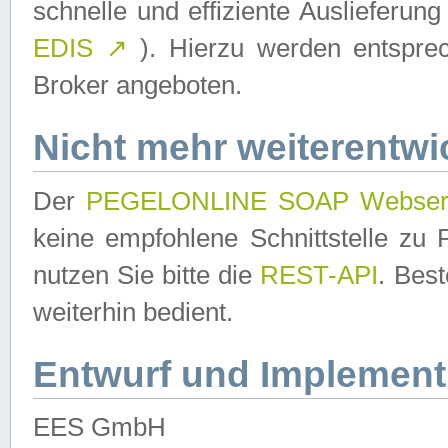
schnelle und effiziente Auslieferun
EDIS
↗
). Hierzu werden entspr
Broker angeboten.
Nicht mehr weiterentwi
Der
PEGELONLINE SOAP Webser
keine empfohlene Schnittstelle z
nutzen Sie bitte die
REST-API
. Bes
weiterhin bedient.
Entwurf und Implement
EES GmbH