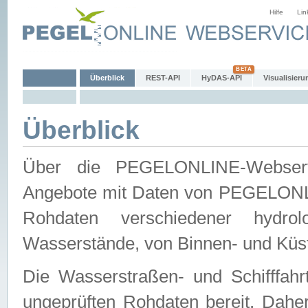
Hilfe
Lin
Überblick
REST-API
HyDAS-API
Visualisieru
Überblick
Über die PEGELONLINE-Webservic
Angebote mit Daten von PEGELONLI
Rohdaten verschiedener hydro
Wasserstände, von Binnen- und Küs
Die Wasserstraßen- und Schifffahr
ungeprüften Rohdaten bereit. Daher