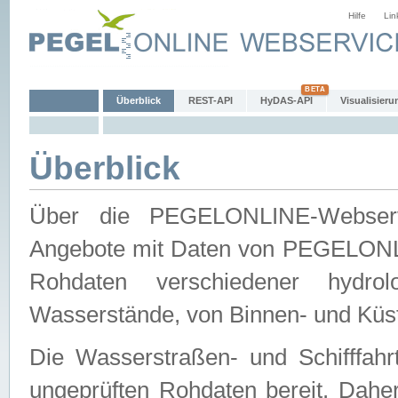
Hilfe
Lin
Überblick
REST-API
HyDAS-API
Visualisieru
Überblick
Über die PEGELONLINE-Webservic
Angebote mit Daten von PEGELONLI
Rohdaten verschiedener hydro
Wasserstände, von Binnen- und Küs
Die Wasserstraßen- und Schifffahr
ungeprüften Rohdaten bereit. Daher