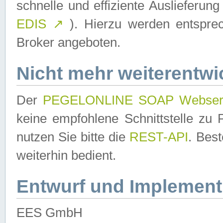
schnelle und effiziente Auslieferun
EDIS
↗
). Hierzu werden entspr
Broker angeboten.
Nicht mehr weiterentwi
Der
PEGELONLINE SOAP Webser
keine empfohlene Schnittstelle z
nutzen Sie bitte die
REST-API
. Bes
weiterhin bedient.
Entwurf und Implement
EES GmbH