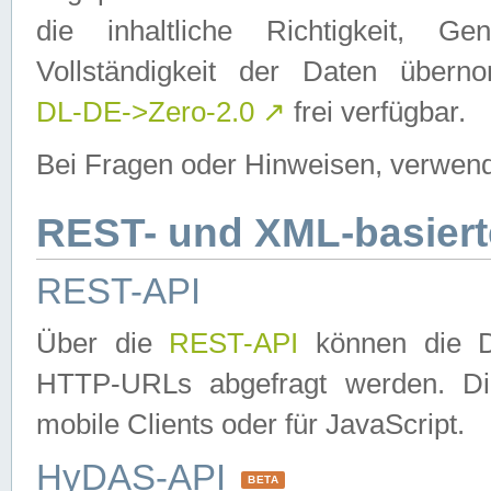
die inhaltliche Richtigkeit, Gen
Vollständigkeit der Daten über
DL-DE->Zero-2.0
↗
frei verfügbar.
Bei Fragen oder Hinweisen, verwend
REST- und XML-basiert
REST-API
Über die
REST-API
können die Da
HTTP-URLs abgefragt werden. Dies
mobile Clients oder für JavaScript.
HyDAS-API
BETA