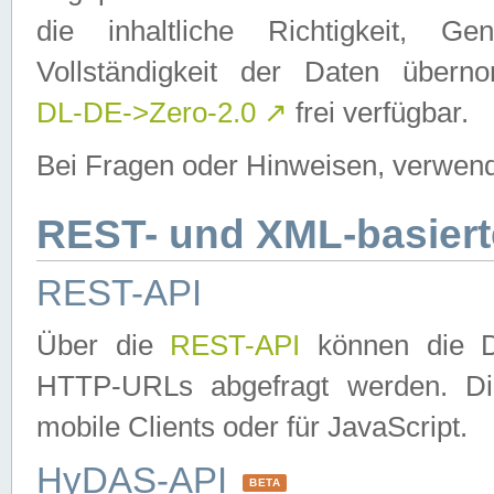
die inhaltliche Richtigkeit, Gen
Vollständigkeit der Daten über
DL-DE->Zero-2.0
↗
frei verfügbar.
Bei Fragen oder Hinweisen, verwend
REST- und XML-basiert
REST-API
Über die
REST-API
können die Da
HTTP-URLs abgefragt werden. Dies
mobile Clients oder für JavaScript.
HyDAS-API
BETA