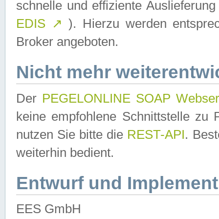
schnelle und effiziente Auslieferun
EDIS
↗
). Hierzu werden entspr
Broker angeboten.
Nicht mehr weiterentwi
Der
PEGELONLINE SOAP Webser
keine empfohlene Schnittstelle z
nutzen Sie bitte die
REST-API
. Bes
weiterhin bedient.
Entwurf und Implement
EES GmbH