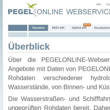
Hilfe
Lin
Überblick
REST-API
HyDAS-API
Visualisieru
Überblick
Über die PEGELONLINE-Webservic
Angebote mit Daten von PEGELONLI
Rohdaten verschiedener hydro
Wasserstände, von Binnen- und Küs
Die Wasserstraßen- und Schifffahr
ungeprüften Rohdaten bereit. Daher