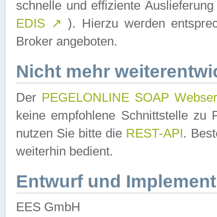
schnelle und effiziente Auslieferun
EDIS
↗
). Hierzu werden entspr
Broker angeboten.
Nicht mehr weiterentwi
Der
PEGELONLINE SOAP Webser
keine empfohlene Schnittstelle z
nutzen Sie bitte die
REST-API
. Bes
weiterhin bedient.
Entwurf und Implement
EES GmbH