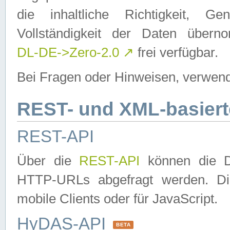
die inhaltliche Richtigkeit, Gen
Vollständigkeit der Daten über
DL-DE->Zero-2.0
↗
frei verfügbar.
Bei Fragen oder Hinweisen, verwend
REST- und XML-basiert
REST-API
Über die
REST-API
können die Da
HTTP-URLs abgefragt werden. Dies
mobile Clients oder für JavaScript.
HyDAS-API
BETA