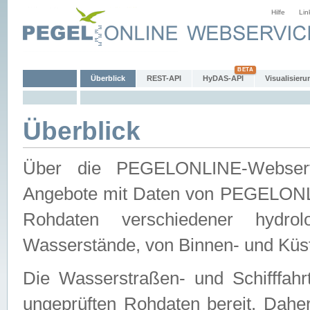
Hilfe
Lin
Überblick
REST-API
HyDAS-API
Visualisieru
Überblick
Über die PEGELONLINE-Webservic
Angebote mit Daten von PEGELONLI
Rohdaten verschiedener hydro
Wasserstände, von Binnen- und Küs
Die Wasserstraßen- und Schifffahr
ungeprüften Rohdaten bereit. Daher