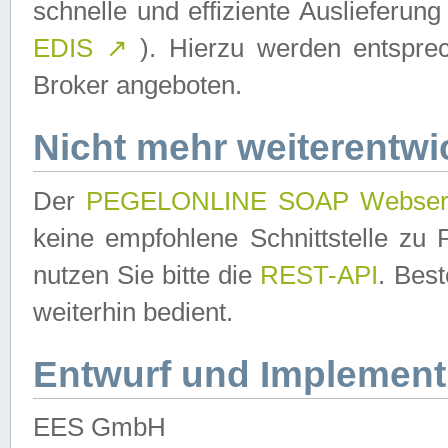
schnelle und effiziente Auslieferun
EDIS
↗
). Hierzu werden entspr
Broker angeboten.
Nicht mehr weiterentwi
Der
PEGELONLINE SOAP Webser
keine empfohlene Schnittstelle z
nutzen Sie bitte die
REST-API
. Bes
weiterhin bedient.
Entwurf und Implement
EES GmbH