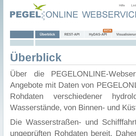
Hilfe
Lin
Überblick
REST-API
HyDAS-API
Visualisieru
Überblick
Über die PEGELONLINE-Webservic
Angebote mit Daten von PEGELONLI
Rohdaten verschiedener hydro
Wasserstände, von Binnen- und Küs
Die Wasserstraßen- und Schifffahr
ungeprüften Rohdaten bereit. Daher