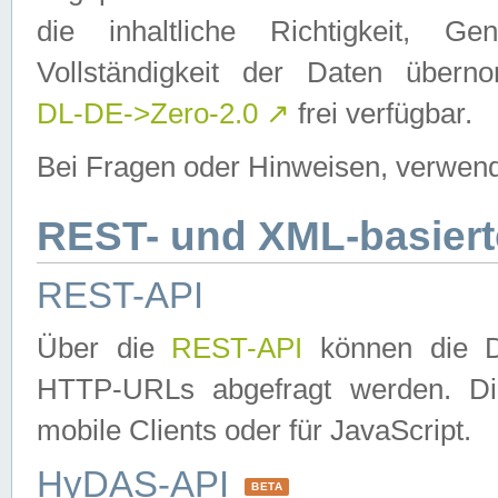
die inhaltliche Richtigkeit, Gen
Vollständigkeit der Daten über
DL-DE->Zero-2.0
↗
frei verfügbar.
Bei Fragen oder Hinweisen, verwend
REST- und XML-basiert
REST-API
Über die
REST-API
können die Da
HTTP-URLs abgefragt werden. Dies
mobile Clients oder für JavaScript.
HyDAS-API
BETA