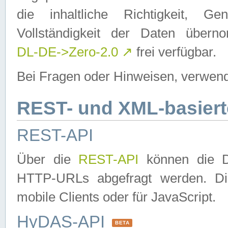
die inhaltliche Richtigkeit, Gen
Vollständigkeit der Daten über
DL-DE->Zero-2.0
↗
frei verfügbar.
Bei Fragen oder Hinweisen, verwend
REST- und XML-basiert
REST-API
Über die
REST-API
können die Da
HTTP-URLs abgefragt werden. Dies
mobile Clients oder für JavaScript.
HyDAS-API
BETA