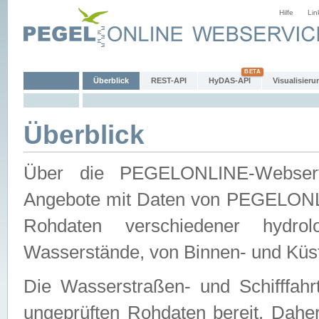
Hilfe
Lin
Überblick
REST-API
HyDAS-API
Visualisieru
Überblick
Über die PEGELONLINE-Webservic
Angebote mit Daten von PEGELONLI
Rohdaten verschiedener hydro
Wasserstände, von Binnen- und Küs
Die Wasserstraßen- und Schifffahr
ungeprüften Rohdaten bereit. Daher