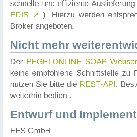
schnelle und effiziente Auslieferun
EDIS
↗
). Hierzu werden entspr
Broker angeboten.
Nicht mehr weiterentwi
Der
PEGELONLINE SOAP Webser
keine empfohlene Schnittstelle z
nutzen Sie bitte die
REST-API
. Bes
weiterhin bedient.
Entwurf und Implement
EES GmbH