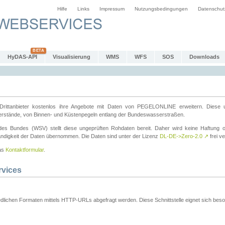
Hilfe
Links
Impressum
Nutzungsbedingungen
Datenschut
HyDAS-API
Visualisierung
WMS
WFS
SOS
Downloads
ttanbieter kostenlos ihre Angebote mit Daten von PEGELONLINE erweitern. Diese u
erstände, von Binnen- und Küstenpegeln entlang der Bundeswasserstraßen.
es Bundes (WSV) stellt diese ungeprüften Rohdaten bereit. Daher wird keine Haftung oder
ständigkeit der Daten übernommen. Die Daten sind unter der Lizenz
DL-DE->Zero-2.0
↗
frei ve
das
Kontaktformular
.
rvices
dlichen Formaten mittels HTTP-URLs abgefragt werden. Diese Schnittstelle eignet sich besond