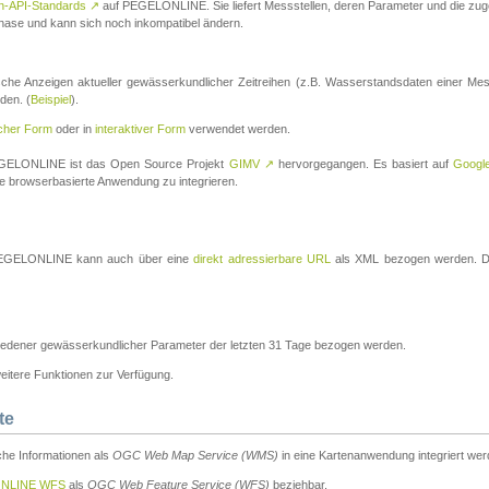
n-API-Standards
↗
auf PEGELONLINE. Sie liefert Messstellen, deren Parameter und die z
a-Phase und kann sich noch inkompatibel ändern.
che Anzeigen aktueller gewässerkundlicher Zeitreihen (z.B. Wasserstandsdaten einer Mes
den. (
Beispiel
).
scher Form
oder in
interaktiver Form
verwendet werden.
 PEGELONLINE ist das Open Source Projekt
GIMV
↗
hervorgegangen. Es basiert auf
Googl
eine browserbasierte Anwendung zu integrieren.
n PEGELONLINE kann auch über eine
direkt adressierbare URL
als XML bezogen werden. Die
edener gewässerkundlicher Parameter der letzten 31 Tage bezogen werden.
tere Funktionen zur Verfügung.
te
he Informationen als
OGC Web Map Service (WMS)
in eine Kartenanwendung integriert wer
NLINE WFS
als
OGC Web Feature Service (WFS)
beziehbar.