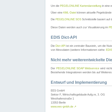
Um die
PEGELONLINE Kartendarstellung
in eine 
Über eine
KML-Datei
können aktuelle Pegelstände
Die
PEGELONLINE SOS
Schnittstelle basiert auf
Diese Daten werden auch zur Visualisierung im
PE
EDIS Dict-API
Die
Dict-API
ist ein zentraler Baustein, um die Nu
von Messdaten (weitere Informationen siehe:
EDI
Nicht mehr weiterentwickelte Di
Der
PEGELONLINE SOAP Webservice
wird nich
Bestehende Integrationen werden bis auf Weiteres 
Entwurf und Implementierung
EES GmbH
Sektor F, Wirtschaftsgebäude Aufg.re, 3. OG
Westhafenstraße 1
13353 Berlin
www.ees-gmbh.de
↗