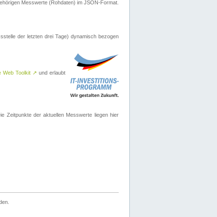
ugehörigen Messwerte (Rohdaten) im JSON-Format.
sstelle der letzten drei Tage) dynamisch bezogen
e Web Toolkit
↗
und erlaubt
 Zeitpunkte der aktuellen Messwerte liegen hier
den.