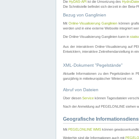
Die
HyDAS-API
ist die Umsetzung des
HydroDate
Die Schnittstelle befindet sich derzeit in der Bet
Bezug von Ganglinien
Mit
Online-Visualisierung Ganglinien
können grafis
werden und in eine externe Webseite integriert wer
Die Online-Visualisierung Ganglinien kann in
stati
Aus der interaktiven Online-Visualisierung auf
Entwicklern, interaktive Zeitreihendarstellung in 
XML-Dokument "Pegelstände"
Aktuelle Informationen zu den Pegelständen i
ganzjährig in mitteleuropäischer Winterzeit vor.
Abruf von Dateien
Über diesen
Service
können Tagesdateien verschi
Nach der Anmeldung auf PEGELONLINE stehen wei
Geografische Informationsdiens
Mit
PEGELONLINE WMS
können gewässerkundlic
Weiterhin sind die Informationen auch mit
PEGELO