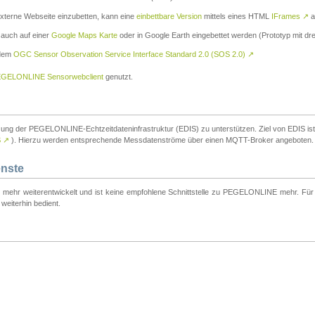
externe Webseite einzubetten, kann eine
einbettbare Version
mittels eines HTML
IFrames
↗
a
 auch auf einer
Google Maps Karte
oder in Google Earth eingebettet werden (Prototyp mit dre
 dem
OGC Sensor Observation Service Interface Standard 2.0 (SOS 2.0)
↗
GELONLINE Sensorwebclient
genutzt.
tzung der PEGELONLINE-Echtzeitdateninfrastruktur (EDIS) zu unterstützen. Ziel von EDIS ist e
S
↗
). Hierzu werden entsprechende Messdatenströme über einen MQTT-Broker angeboten.
enste
t mehr weiterentwickelt und ist keine empfohlene Schnittstelle zu PEGELONLINE mehr. Für n
weiterhin bedient.