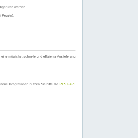
bgerufen werden.
i Pegeln).
ine möglichst schnelle und effiziente Auslieferung
eue Integrationen nutzen Sie bitte die
REST-API
.