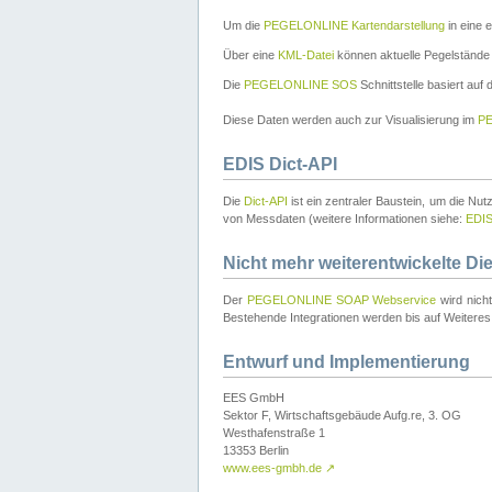
Um die
PEGELONLINE Kartendarstellung
in eine 
Über eine
KML-Datei
können aktuelle Pegelstände
Die
PEGELONLINE SOS
Schnittstelle basiert auf
Diese Daten werden auch zur Visualisierung im
PE
EDIS Dict-API
Die
Dict-API
ist ein zentraler Baustein, um die Nu
von Messdaten (weitere Informationen siehe:
EDI
Nicht mehr weiterentwickelte Di
Der
PEGELONLINE SOAP Webservice
wird nich
Bestehende Integrationen werden bis auf Weiteres 
Entwurf und Implementierung
EES GmbH
Sektor F, Wirtschaftsgebäude Aufg.re, 3. OG
Westhafenstraße 1
13353 Berlin
www.ees-gmbh.de
↗