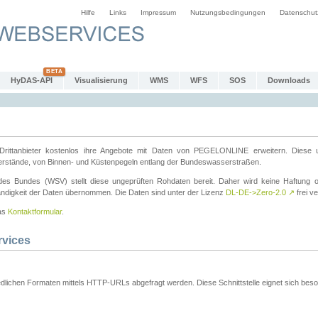
Hilfe
Links
Impressum
Nutzungsbedingungen
Datenschut
HyDAS-API
Visualisierung
WMS
WFS
SOS
Downloads
ttanbieter kostenlos ihre Angebote mit Daten von PEGELONLINE erweitern. Diese u
erstände, von Binnen- und Küstenpegeln entlang der Bundeswasserstraßen.
es Bundes (WSV) stellt diese ungeprüften Rohdaten bereit. Daher wird keine Haftung oder
ständigkeit der Daten übernommen. Die Daten sind unter der Lizenz
DL-DE->Zero-2.0
↗
frei ve
das
Kontaktformular
.
rvices
dlichen Formaten mittels HTTP-URLs abgefragt werden. Diese Schnittstelle eignet sich besond