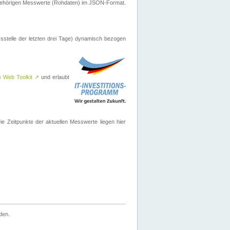
ugehörigen Messwerte (Rohdaten) im JSON-Format.
sstelle der letzten drei Tage) dynamisch bezogen
e Web Toolkit
↗
und erlaubt
 Zeitpunkte der aktuellen Messwerte liegen hier
den.