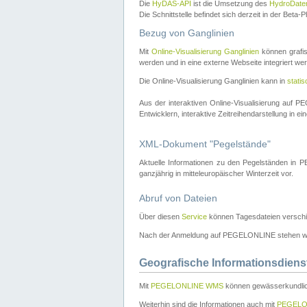
Die
HyDAS-API
ist die Umsetzung des
HydroDate
Die Schnittstelle befindet sich derzeit in der Bet
Bezug von Ganglinien
Mit
Online-Visualisierung Ganglinien
können grafis
werden und in eine externe Webseite integriert wer
Die Online-Visualisierung Ganglinien kann in
stati
Aus der interaktiven Online-Visualisierung auf
Entwicklern, interaktive Zeitreihendarstellung in 
XML-Dokument "Pegelstände"
Aktuelle Informationen zu den Pegelständen i
ganzjährig in mitteleuropäischer Winterzeit vor.
Abruf von Dateien
Über diesen
Service
können Tagesdateien verschi
Nach der Anmeldung auf PEGELONLINE stehen wei
Geografische Informationsdiens
Mit
PEGELONLINE WMS
können gewässerkundlic
Weiterhin sind die Informationen auch mit
PEGELO