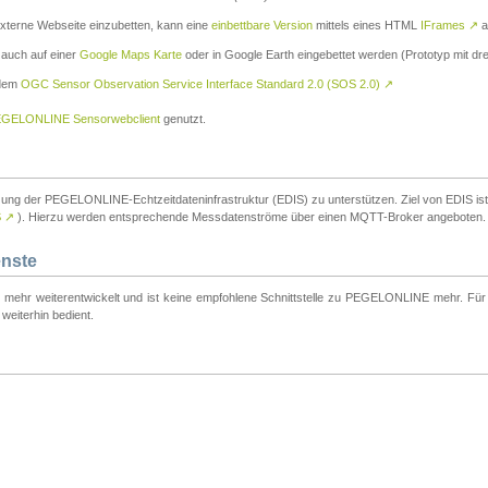
externe Webseite einzubetten, kann eine
einbettbare Version
mittels eines HTML
IFrames
↗
a
 auch auf einer
Google Maps Karte
oder in Google Earth eingebettet werden (Prototyp mit dre
 dem
OGC Sensor Observation Service Interface Standard 2.0 (SOS 2.0)
↗
GELONLINE Sensorwebclient
genutzt.
tzung der PEGELONLINE-Echtzeitdateninfrastruktur (EDIS) zu unterstützen. Ziel von EDIS ist e
S
↗
). Hierzu werden entsprechende Messdatenströme über einen MQTT-Broker angeboten.
enste
t mehr weiterentwickelt und ist keine empfohlene Schnittstelle zu PEGELONLINE mehr. Für n
weiterhin bedient.