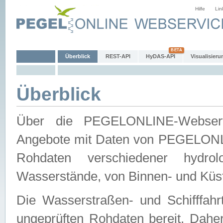
Hilfe
Lin
Überblick
REST-API
HyDAS-API
Visualisieru
Überblick
Über die PEGELONLINE-Webservic
Angebote mit Daten von PEGELONLI
Rohdaten verschiedener hydro
Wasserstände, von Binnen- und Küs
Die Wasserstraßen- und Schifffahr
ungeprüften Rohdaten bereit. Daher