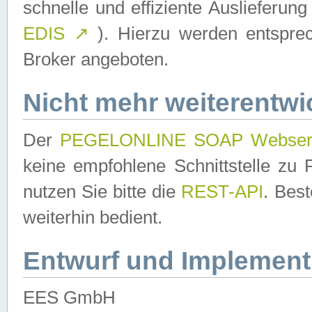
schnelle und effiziente Auslieferun
EDIS
↗
). Hierzu werden entspr
Broker angeboten.
Nicht mehr weiterentwi
Der
PEGELONLINE SOAP Webser
keine empfohlene Schnittstelle z
nutzen Sie bitte die
REST-API
. Bes
weiterhin bedient.
Entwurf und Implement
EES GmbH