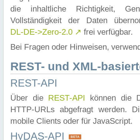
die inhaltliche Richtigkeit, Gen
Vollständigkeit der Daten über
DL-DE->Zero-2.0
↗
frei verfügbar.
Bei Fragen oder Hinweisen, verwend
REST- und XML-basiert
REST-API
Über die
REST-API
können die Da
HTTP-URLs abgefragt werden. Dies
mobile Clients oder für JavaScript.
HyDAS-API
BETA