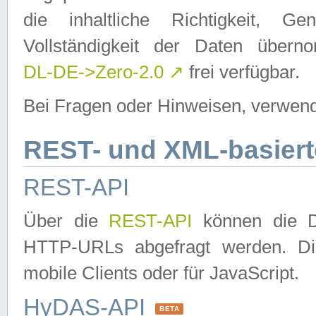
die inhaltliche Richtigkeit, Gen
Vollständigkeit der Daten über
DL-DE->Zero-2.0
↗
frei verfügbar.
Bei Fragen oder Hinweisen, verwend
REST- und XML-basiert
REST-API
Über die
REST-API
können die Da
HTTP-URLs abgefragt werden. Dies
mobile Clients oder für JavaScript.
HyDAS-API
BETA