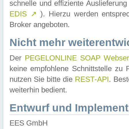
schnelle und effiziente Auslieferun
EDIS
↗
). Hierzu werden entspr
Broker angeboten.
Nicht mehr weiterentwi
Der
PEGELONLINE SOAP Webser
keine empfohlene Schnittstelle z
nutzen Sie bitte die
REST-API
. Bes
weiterhin bedient.
Entwurf und Implement
EES GmbH