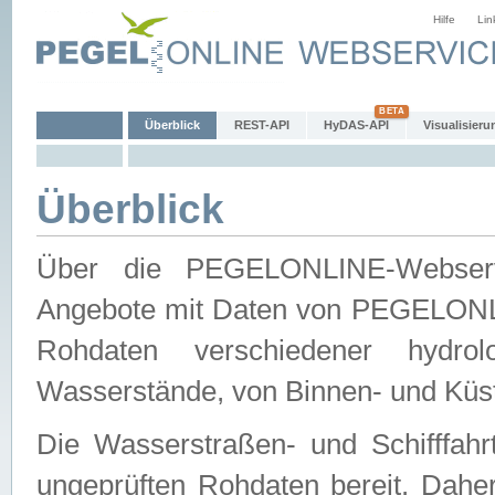
Hilfe
Lin
Überblick
REST-API
HyDAS-API
Visualisieru
Überblick
Über die PEGELONLINE-Webservic
Angebote mit Daten von PEGELONLI
Rohdaten verschiedener hydro
Wasserstände, von Binnen- und Küs
Die Wasserstraßen- und Schifffahr
ungeprüften Rohdaten bereit. Daher