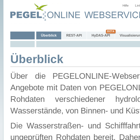
Hilfe
Lin
Überblick
REST-API
HyDAS-API
Visualisieru
Überblick
Über die PEGELONLINE-Webservic
Angebote mit Daten von PEGELONLI
Rohdaten verschiedener hydro
Wasserstände, von Binnen- und Küs
Die Wasserstraßen- und Schifffahr
ungeprüften Rohdaten bereit. Daher