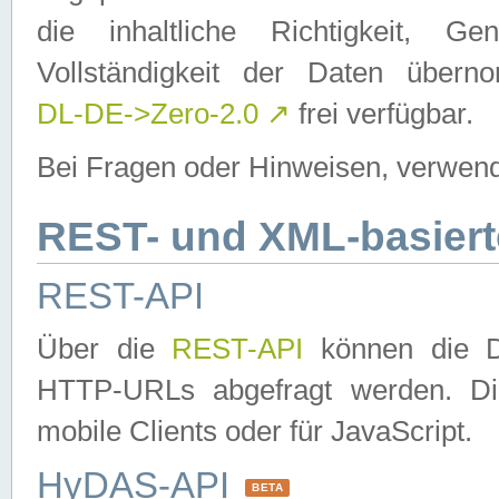
die inhaltliche Richtigkeit, Gen
Vollständigkeit der Daten über
DL-DE->Zero-2.0
↗
frei verfügbar.
Bei Fragen oder Hinweisen, verwend
REST- und XML-basiert
REST-API
Über die
REST-API
können die Da
HTTP-URLs abgefragt werden. Dies
mobile Clients oder für JavaScript.
HyDAS-API
BETA