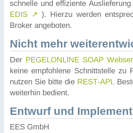
schnelle und effiziente Auslieferun
EDIS
↗
). Hierzu werden entspr
Broker angeboten.
Nicht mehr weiterentwi
Der
PEGELONLINE SOAP Webser
keine empfohlene Schnittstelle z
nutzen Sie bitte die
REST-API
. Bes
weiterhin bedient.
Entwurf und Implement
EES GmbH