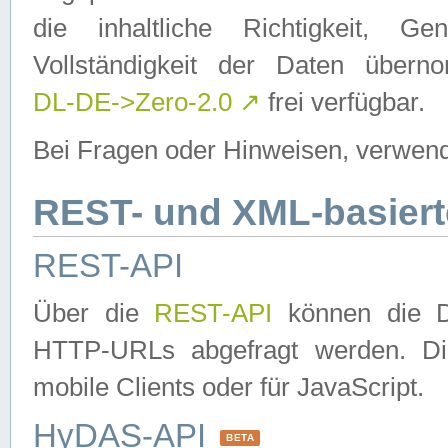
die inhaltliche Richtigkeit, Gen
Vollständigkeit der Daten über
DL-DE->Zero-2.0
↗
frei verfügbar.
Bei Fragen oder Hinweisen, verwend
REST- und XML-basiert
REST-API
Über die
REST-API
können die Da
HTTP-URLs abgefragt werden. Dies
mobile Clients oder für JavaScript.
HyDAS-API
BETA