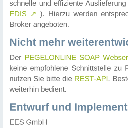
schnelle und effiziente Auslieferun
EDIS
↗
). Hierzu werden entspr
Broker angeboten.
Nicht mehr weiterentwi
Der
PEGELONLINE SOAP Webser
keine empfohlene Schnittstelle z
nutzen Sie bitte die
REST-API
. Bes
weiterhin bedient.
Entwurf und Implement
EES GmbH