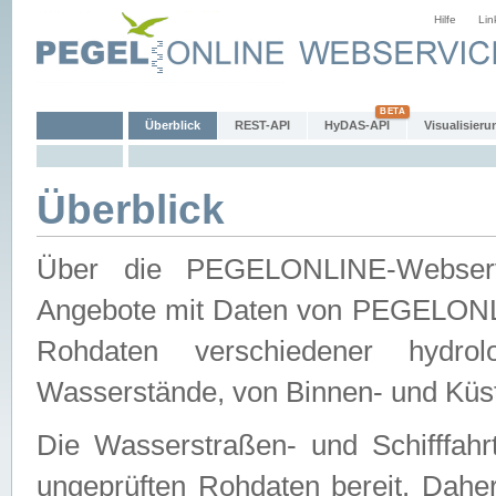
Hilfe
Lin
Überblick
REST-API
HyDAS-API
Visualisieru
Überblick
Über die PEGELONLINE-Webservic
Angebote mit Daten von PEGELONLI
Rohdaten verschiedener hydro
Wasserstände, von Binnen- und Küs
Die Wasserstraßen- und Schifffahr
ungeprüften Rohdaten bereit. Daher