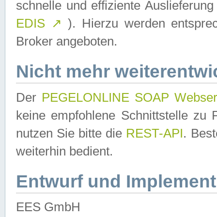
schnelle und effiziente Auslieferun
EDIS
↗
). Hierzu werden entspr
Broker angeboten.
Nicht mehr weiterentwi
Der
PEGELONLINE SOAP Webser
keine empfohlene Schnittstelle z
nutzen Sie bitte die
REST-API
. Bes
weiterhin bedient.
Entwurf und Implement
EES GmbH