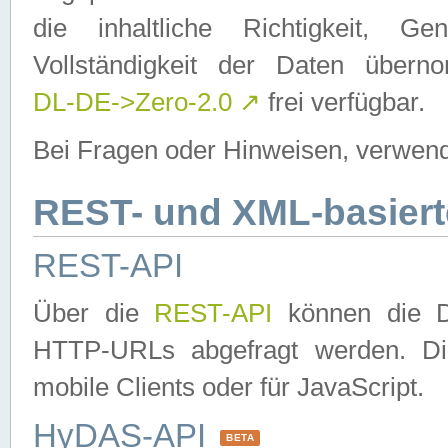
die inhaltliche Richtigkeit, Gen
Vollständigkeit der Daten über
DL-DE->Zero-2.0
↗
frei verfügbar.
Bei Fragen oder Hinweisen, verwend
REST- und XML-basiert
REST-API
Über die
REST-API
können die Da
HTTP-URLs abgefragt werden. Dies
mobile Clients oder für JavaScript.
HyDAS-API
BETA