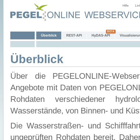
Hilfe
Lin
Überblick
REST-API
HyDAS-API
Visualisieru
Überblick
Über die PEGELONLINE-Webservic
Angebote mit Daten von PEGELONLI
Rohdaten verschiedener hydro
Wasserstände, von Binnen- und Küs
Die Wasserstraßen- und Schifffahr
ungeprüften Rohdaten bereit. Daher