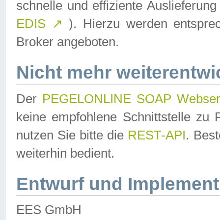
schnelle und effiziente Auslieferun
EDIS
↗
). Hierzu werden entspr
Broker angeboten.
Nicht mehr weiterentwi
Der
PEGELONLINE SOAP Webser
keine empfohlene Schnittstelle z
nutzen Sie bitte die
REST-API
. Bes
weiterhin bedient.
Entwurf und Implement
EES GmbH