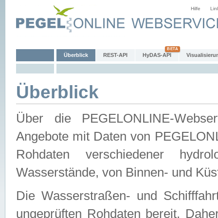
Hilfe
Lin
Überblick
REST-API
HyDAS-API
Visualisieru
Überblick
Über die PEGELONLINE-Webservic
Angebote mit Daten von PEGELONLI
Rohdaten verschiedener hydro
Wasserstände, von Binnen- und Küs
Die Wasserstraßen- und Schifffahr
ungeprüften Rohdaten bereit. Daher