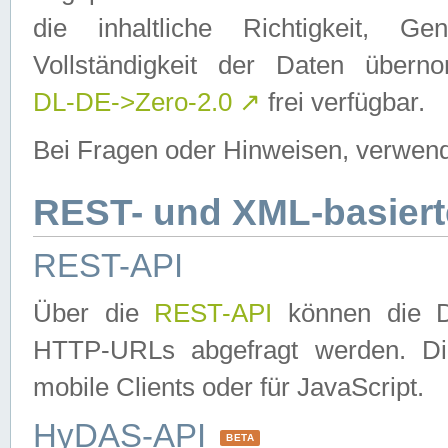
die inhaltliche Richtigkeit, Gen
Vollständigkeit der Daten über
DL-DE->Zero-2.0
↗
frei verfügbar.
Bei Fragen oder Hinweisen, verwend
REST- und XML-basiert
REST-API
Über die
REST-API
können die Da
HTTP-URLs abgefragt werden. Dies
mobile Clients oder für JavaScript.
HyDAS-API
BETA