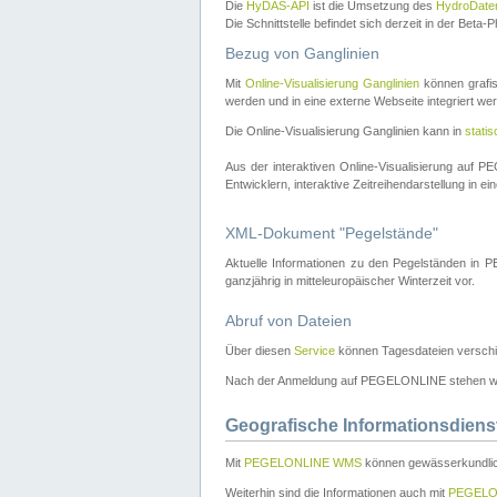
Die
HyDAS-API
ist die Umsetzung des
HydroDate
Die Schnittstelle befindet sich derzeit in der Bet
Bezug von Ganglinien
Mit
Online-Visualisierung Ganglinien
können grafis
werden und in eine externe Webseite integriert wer
Die Online-Visualisierung Ganglinien kann in
stati
Aus der interaktiven Online-Visualisierung auf
Entwicklern, interaktive Zeitreihendarstellung in 
XML-Dokument "Pegelstände"
Aktuelle Informationen zu den Pegelständen i
ganzjährig in mitteleuropäischer Winterzeit vor.
Abruf von Dateien
Über diesen
Service
können Tagesdateien verschi
Nach der Anmeldung auf PEGELONLINE stehen wei
Geografische Informationsdiens
Mit
PEGELONLINE WMS
können gewässerkundlic
Weiterhin sind die Informationen auch mit
PEGELO