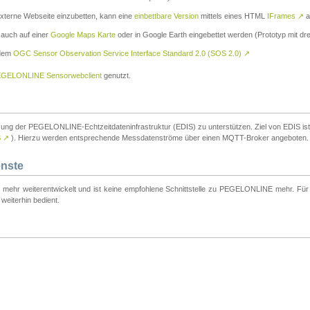
externe Webseite einzubetten, kann eine
einbettbare Version
mittels eines HTML
IFrames
↗
a
 auch auf einer
Google Maps Karte
oder in Google Earth eingebettet werden (Prototyp mit dre
 dem
OGC Sensor Observation Service Interface Standard 2.0 (SOS 2.0)
↗
GELONLINE Sensorwebclient
genutzt.
tzung der PEGELONLINE-Echtzeitdateninfrastruktur (EDIS) zu unterstützen. Ziel von EDIS ist e
S
↗
). Hierzu werden entsprechende Messdatenströme über einen MQTT-Broker angeboten.
enste
t mehr weiterentwickelt und ist keine empfohlene Schnittstelle zu PEGELONLINE mehr. Für n
weiterhin bedient.