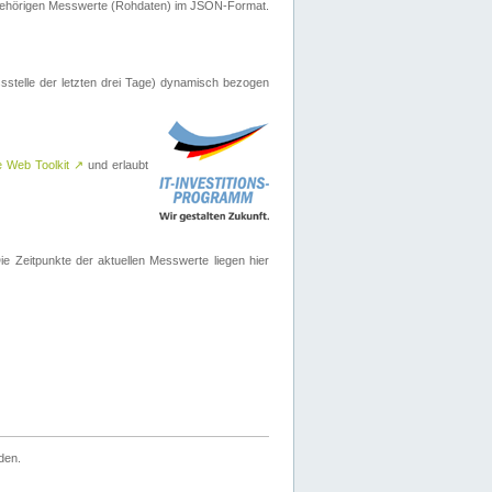
ugehörigen Messwerte (Rohdaten) im JSON-Format.
sstelle der letzten drei Tage) dynamisch bezogen
e Web Toolkit
↗
und erlaubt
 Zeitpunkte der aktuellen Messwerte liegen hier
den.