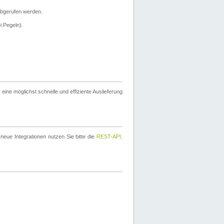
bgerufen werden.
i Pegeln).
ine möglichst schnelle und effiziente Auslieferung
eue Integrationen nutzen Sie bitte die
REST-API
.