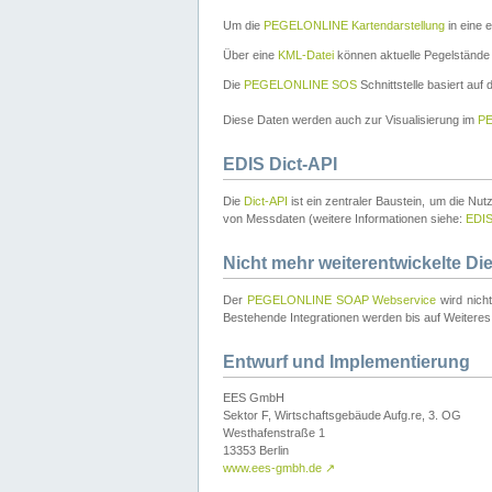
Um die
PEGELONLINE Kartendarstellung
in eine 
Über eine
KML-Datei
können aktuelle Pegelstände
Die
PEGELONLINE SOS
Schnittstelle basiert auf
Diese Daten werden auch zur Visualisierung im
PE
EDIS Dict-API
Die
Dict-API
ist ein zentraler Baustein, um die Nu
von Messdaten (weitere Informationen siehe:
EDI
Nicht mehr weiterentwickelte Di
Der
PEGELONLINE SOAP Webservice
wird nich
Bestehende Integrationen werden bis auf Weiteres 
Entwurf und Implementierung
EES GmbH
Sektor F, Wirtschaftsgebäude Aufg.re, 3. OG
Westhafenstraße 1
13353 Berlin
www.ees-gmbh.de
↗