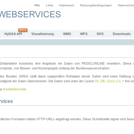
Hilfe
Links
Impressum
Nutzungsbedingungen
Datenschut
HyDAS-API
Visualisierung
WMS
WFS
SOS
Downloads
ttanbieter kostenlos ihre Angebote mit Daten von PEGELONLINE erweitern. Diese u
erstände, von Binnen- und Küstenpegeln entlang der Bundeswasserstraßen.
es Bundes (WSV) stellt diese ungeprüften Rohdaten bereit. Daher wird keine Haftung oder
ständigkeit der Daten übernommen. Die Daten sind unter der Lizenz
DL-DE->Zero-2.0
↗
frei ve
das
Kontaktformular
.
rvices
dlichen Formaten mittels HTTP-URLs abgefragt werden. Diese Schnittstelle eignet sich besond