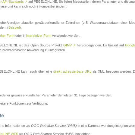
n-API-Standards
↗
auf PEGELONLINE. Sie liefert Messstellen, deren Parameter und die z
a-Phase und kann sich noch inkompatibel ändern.
che Anzeigen aktueller gewässerkundlicher Zeitreihen (z.B. Wasserstandsdaten einer Mes
den. (
Beispiel
).
scher Form
oder in
interaktiver Form
verwendet werden.
 PEGELONLINE ist das Open Source Projekt
GIMV
↗
hervorgegangen. Es basiert auf
Googl
eine browserbasierte Anwendung zu integrieren.
n PEGELONLINE kann auch über eine
direkt adressierbare URL
als XML bezogen werden. Die
edener gewässerkundlicher Parameter der letzten 31 Tage bezogen werden.
tere Funktionen zur Verfügung.
te
he Informationen als
OGC Web Map Service (WMS)
in eine Kartenanwendung integriert wer
NLINE WFS
als
OGC Web Feature Service (WFS)
beziehbar.