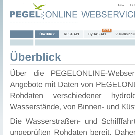
Hilfe
Lin
Überblick
REST-API
HyDAS-API
Visualisieru
Überblick
Über die PEGELONLINE-Webservic
Angebote mit Daten von PEGELONLI
Rohdaten verschiedener hydro
Wasserstände, von Binnen- und Küs
Die Wasserstraßen- und Schifffahr
ungeprüften Rohdaten bereit. Daher