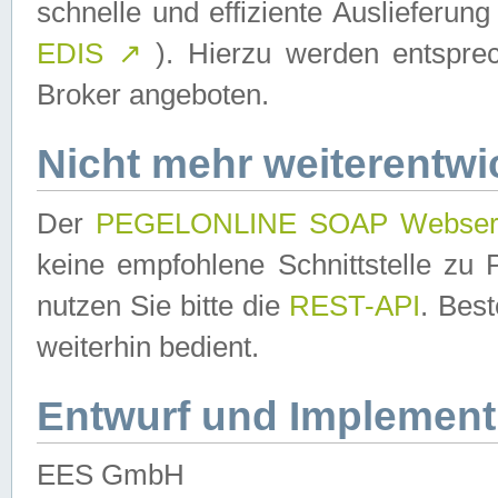
schnelle und effiziente Auslieferun
EDIS
↗
). Hierzu werden entspr
Broker angeboten.
Nicht mehr weiterentwi
Der
PEGELONLINE SOAP Webser
keine empfohlene Schnittstelle z
nutzen Sie bitte die
REST-API
. Bes
weiterhin bedient.
Entwurf und Implement
EES GmbH