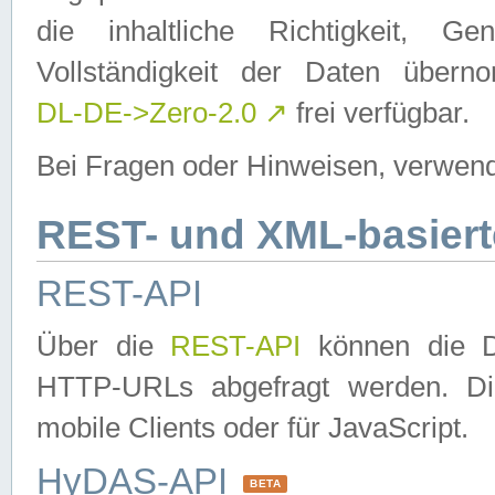
die inhaltliche Richtigkeit, Gen
Vollständigkeit der Daten über
DL-DE->Zero-2.0
↗
frei verfügbar.
Bei Fragen oder Hinweisen, verwend
REST- und XML-basiert
REST-API
Über die
REST-API
können die Da
HTTP-URLs abgefragt werden. Dies
mobile Clients oder für JavaScript.
HyDAS-API
BETA