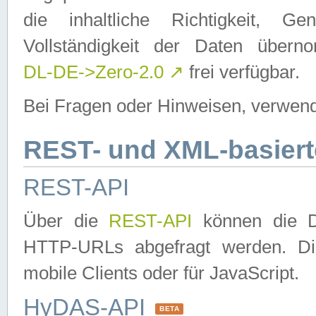
die inhaltliche Richtigkeit, Gen
Vollständigkeit der Daten über
DL-DE->Zero-2.0
↗
frei verfügbar.
Bei Fragen oder Hinweisen, verwend
REST- und XML-basiert
REST-API
Über die
REST-API
können die Da
HTTP-URLs abgefragt werden. Dies
mobile Clients oder für JavaScript.
HyDAS-API
BETA