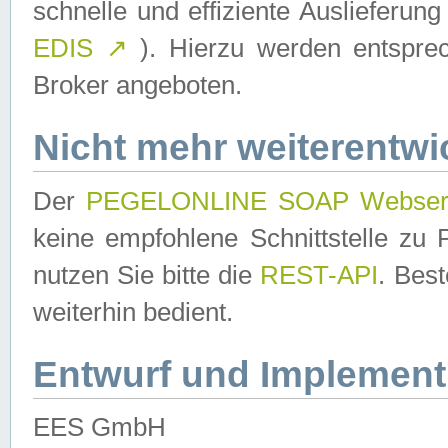
schnelle und effiziente Auslieferun
EDIS
↗
). Hierzu werden entspr
Broker angeboten.
Nicht mehr weiterentwi
Der
PEGELONLINE SOAP Webser
keine empfohlene Schnittstelle z
nutzen Sie bitte die
REST-API
. Bes
weiterhin bedient.
Entwurf und Implement
EES GmbH