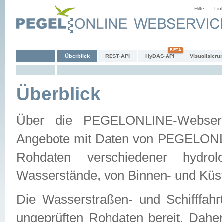
Hilfe
Lin
Überblick
REST-API
HyDAS-API
Visualisieru
Überblick
Über die PEGELONLINE-Webservic
Angebote mit Daten von PEGELONLI
Rohdaten verschiedener hydro
Wasserstände, von Binnen- und Küs
Die Wasserstraßen- und Schifffahr
ungeprüften Rohdaten bereit. Daher