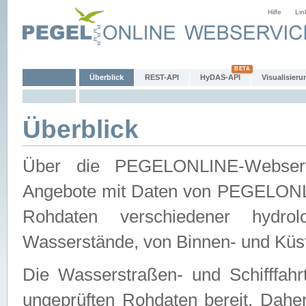
Hilfe
Lin
Überblick
REST-API
HyDAS-API
Visualisieru
Überblick
Über die PEGELONLINE-Webservic
Angebote mit Daten von PEGELONLI
Rohdaten verschiedener hydro
Wasserstände, von Binnen- und Küs
Die Wasserstraßen- und Schifffahr
ungeprüften Rohdaten bereit. Daher