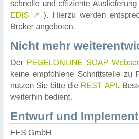
schnelle und effiziente Auslieferun
EDIS
↗
). Hierzu werden entspr
Broker angeboten.
Nicht mehr weiterentwi
Der
PEGELONLINE SOAP Webser
keine empfohlene Schnittstelle z
nutzen Sie bitte die
REST-API
. Bes
weiterhin bedient.
Entwurf und Implement
EES GmbH