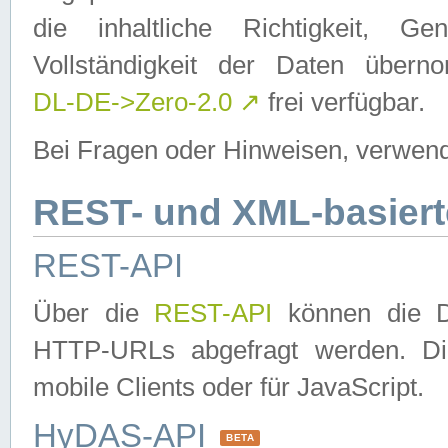
die inhaltliche Richtigkeit, Gen
Vollständigkeit der Daten über
DL-DE->Zero-2.0
↗
frei verfügbar.
Bei Fragen oder Hinweisen, verwend
REST- und XML-basiert
REST-API
Über die
REST-API
können die Da
HTTP-URLs abgefragt werden. Dies
mobile Clients oder für JavaScript.
HyDAS-API
BETA