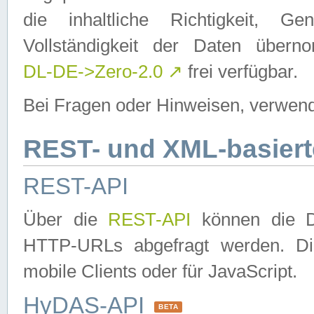
die inhaltliche Richtigkeit, Gen
Vollständigkeit der Daten über
DL-DE->Zero-2.0
↗
frei verfügbar.
Bei Fragen oder Hinweisen, verwend
REST- und XML-basiert
REST-API
Über die
REST-API
können die Da
HTTP-URLs abgefragt werden. Dies
mobile Clients oder für JavaScript.
HyDAS-API
BETA