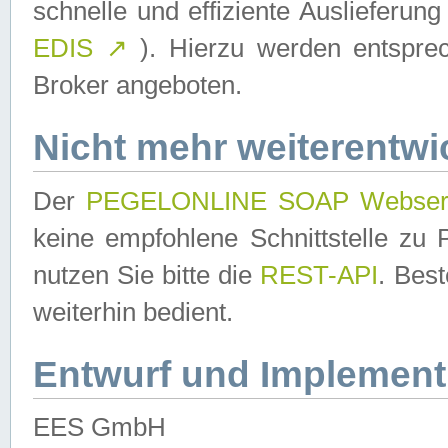
schnelle und effiziente Auslieferun
EDIS
↗
). Hierzu werden entspr
Broker angeboten.
Nicht mehr weiterentwi
Der
PEGELONLINE SOAP Webser
keine empfohlene Schnittstelle z
nutzen Sie bitte die
REST-API
. Bes
weiterhin bedient.
Entwurf und Implement
EES GmbH