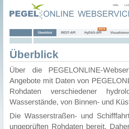
Hilfe
Lin
Überblick
REST-API
HyDAS-API
Visualisieru
Überblick
Über die PEGELONLINE-Webservic
Angebote mit Daten von PEGELONLI
Rohdaten verschiedener hydro
Wasserstände, von Binnen- und Küs
Die Wasserstraßen- und Schifffahr
ungeprüften Rohdaten bereit. Daher