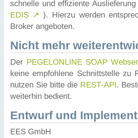
schnelle und effiziente Auslieferun
EDIS
↗
). Hierzu werden entspr
Broker angeboten.
Nicht mehr weiterentwi
Der
PEGELONLINE SOAP Webser
keine empfohlene Schnittstelle z
nutzen Sie bitte die
REST-API
. Bes
weiterhin bedient.
Entwurf und Implement
EES GmbH