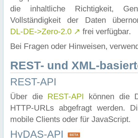
die inhaltliche Richtigkeit, Gen
Vollständigkeit der Daten über
DL-DE->Zero-2.0
↗
frei verfügbar.
Bei Fragen oder Hinweisen, verwend
REST- und XML-basiert
REST-API
Über die
REST-API
können die Da
HTTP-URLs abgefragt werden. Dies
mobile Clients oder für JavaScript.
HyDAS-API
BETA