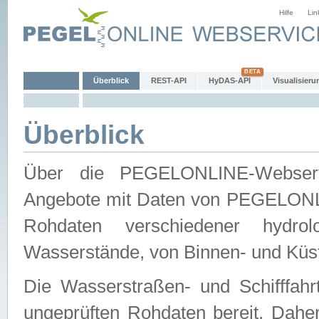
Hilfe
Lin
Überblick
REST-API
HyDAS-API
Visualisieru
Überblick
Über die PEGELONLINE-Webservic
Angebote mit Daten von PEGELONLI
Rohdaten verschiedener hydro
Wasserstände, von Binnen- und Küs
Die Wasserstraßen- und Schifffahr
ungeprüften Rohdaten bereit. Daher