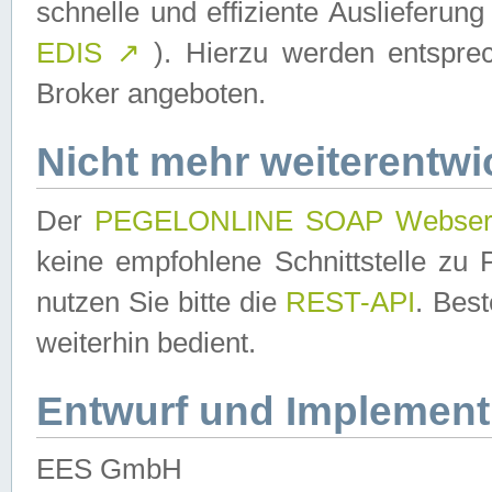
schnelle und effiziente Auslieferun
EDIS
↗
). Hierzu werden entspr
Broker angeboten.
Nicht mehr weiterentwi
Der
PEGELONLINE SOAP Webser
keine empfohlene Schnittstelle z
nutzen Sie bitte die
REST-API
. Bes
weiterhin bedient.
Entwurf und Implement
EES GmbH