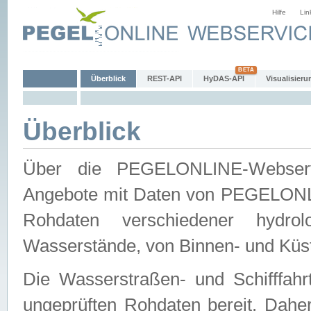
Hilfe
Lin
Überblick
REST-API
HyDAS-API
Visualisieru
Überblick
Über die PEGELONLINE-Webservic
Angebote mit Daten von PEGELONLI
Rohdaten verschiedener hydro
Wasserstände, von Binnen- und Küs
Die Wasserstraßen- und Schifffahr
ungeprüften Rohdaten bereit. Daher