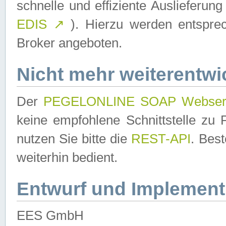
schnelle und effiziente Auslieferun
EDIS
↗
). Hierzu werden entspr
Broker angeboten.
Nicht mehr weiterentwi
Der
PEGELONLINE SOAP Webser
keine empfohlene Schnittstelle z
nutzen Sie bitte die
REST-API
. Bes
weiterhin bedient.
Entwurf und Implement
EES GmbH