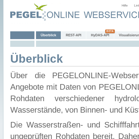
Hilfe
Lin
Überblick
REST-API
HyDAS-API
Visualisieru
Überblick
Über die PEGELONLINE-Webservic
Angebote mit Daten von PEGELONLI
Rohdaten verschiedener hydro
Wasserstände, von Binnen- und Küs
Die Wasserstraßen- und Schifffahr
ungeprüften Rohdaten bereit. Daher