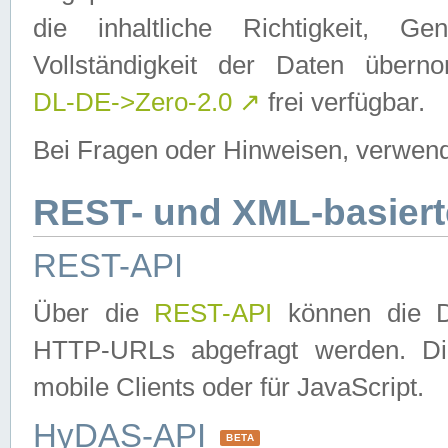
die inhaltliche Richtigkeit, Gen
Vollständigkeit der Daten über
DL-DE->Zero-2.0
↗
frei verfügbar.
Bei Fragen oder Hinweisen, verwend
REST- und XML-basiert
REST-API
Über die
REST-API
können die Da
HTTP-URLs abgefragt werden. Dies
mobile Clients oder für JavaScript.
HyDAS-API
BETA