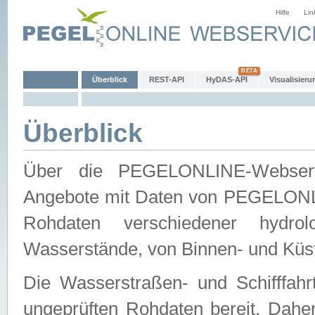
Hilfe
Lin
Überblick
REST-API
HyDAS-API
Visualisieru
Überblick
Über die PEGELONLINE-Webservic
Angebote mit Daten von PEGELONLI
Rohdaten verschiedener hydro
Wasserstände, von Binnen- und Küs
Die Wasserstraßen- und Schifffahr
ungeprüften Rohdaten bereit. Daher