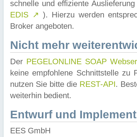
schnelle und effiziente Auslieferun
EDIS
↗
). Hierzu werden entspr
Broker angeboten.
Nicht mehr weiterentwi
Der
PEGELONLINE SOAP Webser
keine empfohlene Schnittstelle z
nutzen Sie bitte die
REST-API
. Bes
weiterhin bedient.
Entwurf und Implement
EES GmbH