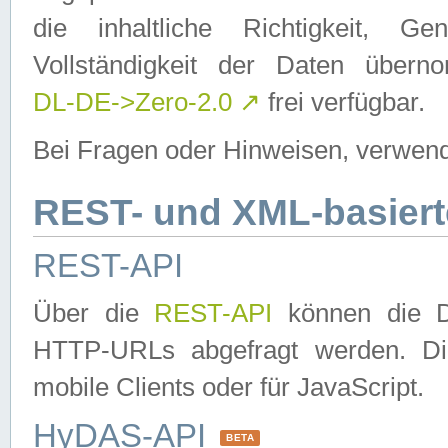
die inhaltliche Richtigkeit, Gen
Vollständigkeit der Daten über
DL-DE->Zero-2.0
↗
frei verfügbar.
Bei Fragen oder Hinweisen, verwend
REST- und XML-basiert
REST-API
Über die
REST-API
können die Da
HTTP-URLs abgefragt werden. Dies
mobile Clients oder für JavaScript.
HyDAS-API
BETA