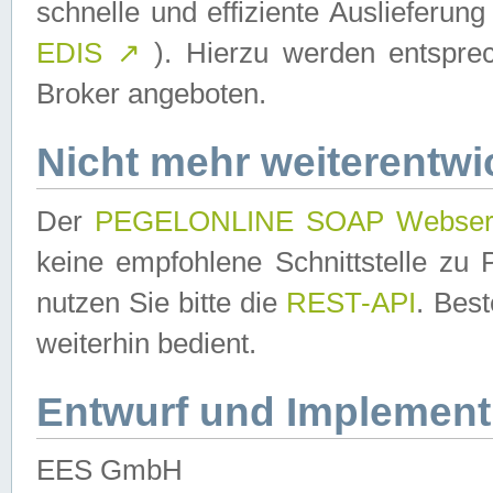
schnelle und effiziente Auslieferun
EDIS
↗
). Hierzu werden entspr
Broker angeboten.
Nicht mehr weiterentwi
Der
PEGELONLINE SOAP Webser
keine empfohlene Schnittstelle z
nutzen Sie bitte die
REST-API
. Bes
weiterhin bedient.
Entwurf und Implement
EES GmbH