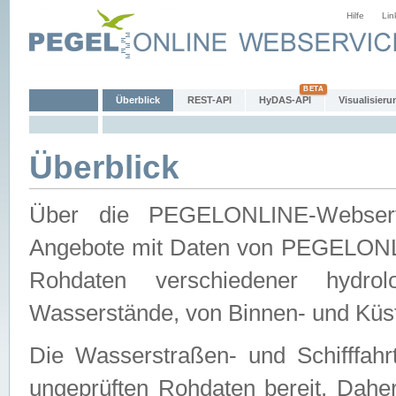
Hilfe
Lin
Überblick
REST-API
HyDAS-API
Visualisieru
Überblick
Über die PEGELONLINE-Webservic
Angebote mit Daten von PEGELONLI
Rohdaten verschiedener hydro
Wasserstände, von Binnen- und Küs
Die Wasserstraßen- und Schifffahr
ungeprüften Rohdaten bereit. Daher