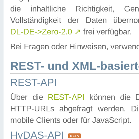
die inhaltliche Richtigkeit, Gen
Vollständigkeit der Daten über
DL-DE->Zero-2.0
↗
frei verfügbar.
Bei Fragen oder Hinweisen, verwend
REST- und XML-basiert
REST-API
Über die
REST-API
können die Da
HTTP-URLs abgefragt werden. Dies
mobile Clients oder für JavaScript.
HyDAS-API
BETA