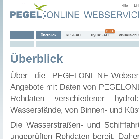
Hilfe
Lin
Überblick
REST-API
HyDAS-API
Visualisieru
Überblick
Über die PEGELONLINE-Webservic
Angebote mit Daten von PEGELONLI
Rohdaten verschiedener hydro
Wasserstände, von Binnen- und Küs
Die Wasserstraßen- und Schifffahr
ungeprüften Rohdaten bereit. Daher