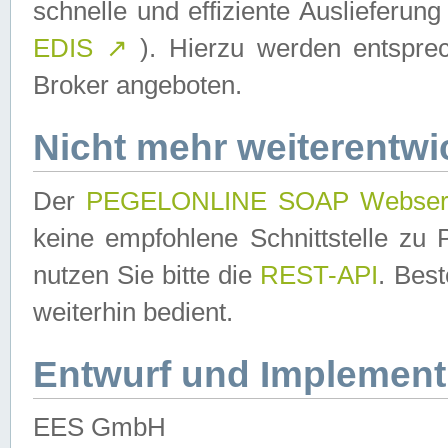
schnelle und effiziente Auslieferun
EDIS
↗
). Hierzu werden entspr
Broker angeboten.
Nicht mehr weiterentwi
Der
PEGELONLINE SOAP Webser
keine empfohlene Schnittstelle z
nutzen Sie bitte die
REST-API
. Bes
weiterhin bedient.
Entwurf und Implement
EES GmbH