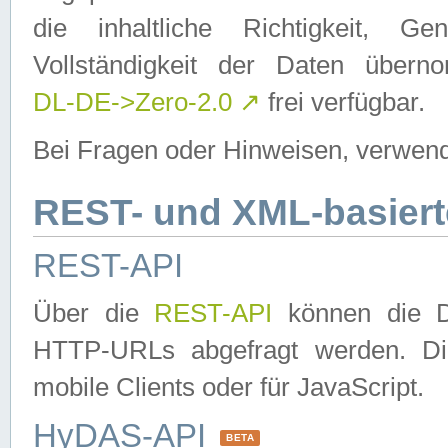
die inhaltliche Richtigkeit, Gen
Vollständigkeit der Daten über
DL-DE->Zero-2.0
↗
frei verfügbar.
Bei Fragen oder Hinweisen, verwend
REST- und XML-basiert
REST-API
Über die
REST-API
können die Da
HTTP-URLs abgefragt werden. Dies
mobile Clients oder für JavaScript.
HyDAS-API
BETA