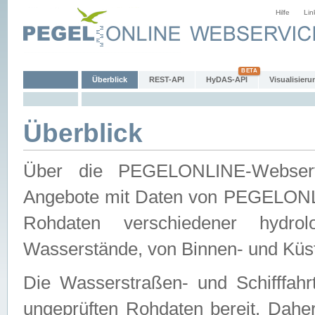
Hilfe
Lin
Überblick
REST-API
HyDAS-API
Visualisieru
Überblick
Über die PEGELONLINE-Webservic
Angebote mit Daten von PEGELONLI
Rohdaten verschiedener hydro
Wasserstände, von Binnen- und Küs
Die Wasserstraßen- und Schifffahr
ungeprüften Rohdaten bereit. Daher