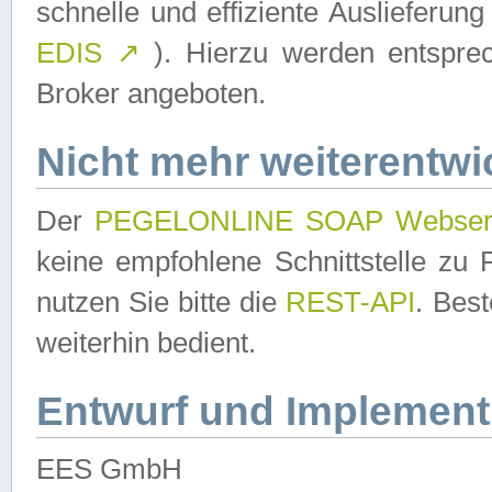
schnelle und effiziente Auslieferun
EDIS
↗
). Hierzu werden entspr
Broker angeboten.
Nicht mehr weiterentwi
Der
PEGELONLINE SOAP Webser
keine empfohlene Schnittstelle z
nutzen Sie bitte die
REST-API
. Bes
weiterhin bedient.
Entwurf und Implement
EES GmbH