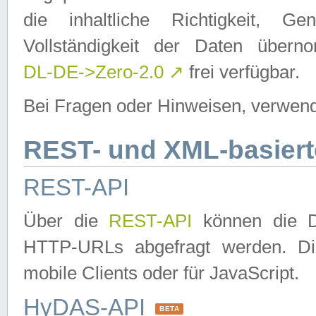
die inhaltliche Richtigkeit, Gen
Vollständigkeit der Daten über
DL-DE->Zero-2.0
↗
frei verfügbar.
Bei Fragen oder Hinweisen, verwend
REST- und XML-basiert
REST-API
Über die
REST-API
können die Da
HTTP-URLs abgefragt werden. Dies
mobile Clients oder für JavaScript.
HyDAS-API
BETA